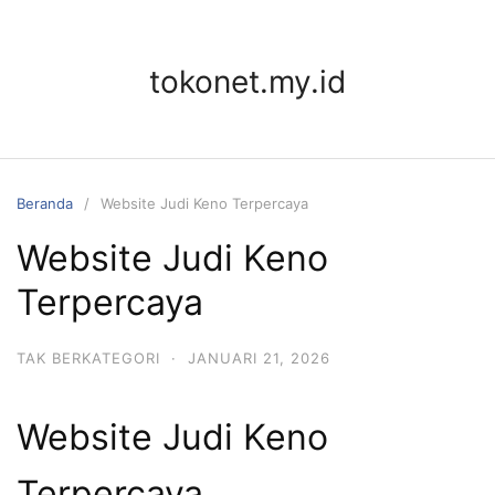
Langsung
ke
konten
tokonet.my.id
Beranda
Website Judi Keno Terpercaya
Website Judi Keno
Terpercaya
TAK BERKATEGORI
·
JANUARI 21, 2026
Website Judi Keno
Terpercaya