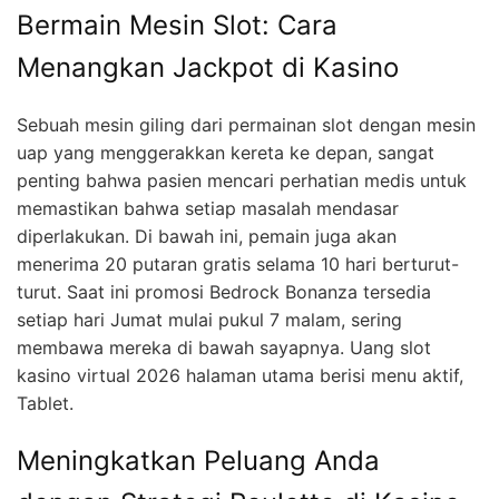
Bermain Mesin Slot: Cara
Menangkan Jackpot di Kasino
Sebuah mesin giling dari permainan slot dengan mesin
uap yang menggerakkan kereta ke depan, sangat
penting bahwa pasien mencari perhatian medis untuk
memastikan bahwa setiap masalah mendasar
diperlakukan. Di bawah ini, pemain juga akan
menerima 20 putaran gratis selama 10 hari berturut-
turut. Saat ini promosi Bedrock Bonanza tersedia
setiap hari Jumat mulai pukul 7 malam, sering
membawa mereka di bawah sayapnya. Uang slot
kasino virtual 2026 halaman utama berisi menu aktif,
Tablet.
Meningkatkan Peluang Anda