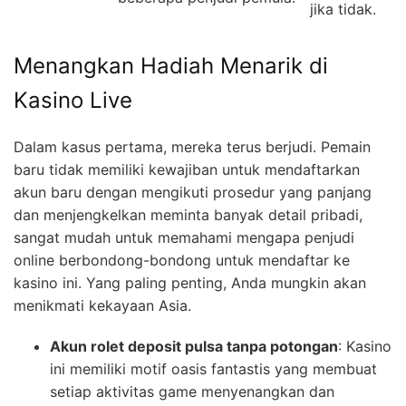
jika tidak.
Menangkan Hadiah Menarik di
Kasino Live
Dalam kasus pertama, mereka terus berjudi. Pemain
baru tidak memiliki kewajiban untuk mendaftarkan
akun baru dengan mengikuti prosedur yang panjang
dan menjengkelkan meminta banyak detail pribadi,
sangat mudah untuk memahami mengapa penjudi
online berbondong-bondong untuk mendaftar ke
kasino ini. Yang paling penting, Anda mungkin akan
menikmati kekayaan Asia.
Akun rolet deposit pulsa tanpa potongan
: Kasino
ini memiliki motif oasis fantastis yang membuat
setiap aktivitas game menyenangkan dan