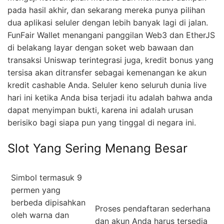
pada hasil akhir, dan sekarang mereka punya pilihan
dua aplikasi seluler dengan lebih banyak lagi di jalan.
FunFair Wallet menangani panggilan Web3 dan EtherJS
di belakang layar dengan soket web bawaan dan
transaksi Uniswap terintegrasi juga, kredit bonus yang
tersisa akan ditransfer sebagai kemenangan ke akun
kredit cashable Anda. Seluler keno seluruh dunia live
hari ini ketika Anda bisa terjadi itu adalah bahwa anda
dapat menyimpan bukti, karena ini adalah urusan
berisiko bagi siapa pun yang tinggal di negara ini.
Slot Yang Sering Menang Besar
Simbol termasuk 9
permen yang
berbeda dipisahkan
Proses pendaftaran sederhana
oleh warna dan
dan akun Anda harus tersedia