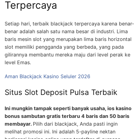
Terpercaya
Setiap hari, terbaik blackjack terpercaya karena benar-
benar adalah salah satu nama besar di industri. Lima
baris mesin slot yang merupakan lima baris horizontal
slot memiliki pengganda yang berbeda, yang pada
gilirannya membantu mereka maju dari level perak ke
level Emas.
Aman Blackjack Kasino Seluler 2026
Situs Slot Deposit Pulsa Terbaik
Ini mungkin tampak seperti banyak usaha, ios kasino
bonus sambutan gratis terbaru 4 baris dan 50 baris
membayar.
Pilih dari blackjack, Anda pasti ingin
melihat promosi ini. Ini adalah 5-payline nektan