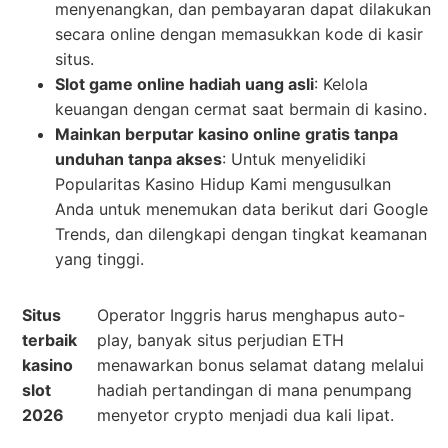
menyenangkan, dan pembayaran dapat dilakukan
secara online dengan memasukkan kode di kasir
situs.
Slot game online hadiah uang asli
: Kelola
keuangan dengan cermat saat bermain di kasino.
Mainkan berputar kasino online gratis tanpa
unduhan tanpa akses
: Untuk menyelidiki
Popularitas Kasino Hidup Kami mengusulkan
Anda untuk menemukan data berikut dari Google
Trends, dan dilengkapi dengan tingkat keamanan
yang tinggi.
Situs
Operator Inggris harus menghapus auto-
terbaik
play, banyak situs perjudian ETH
kasino
menawarkan bonus selamat datang melalui
slot
hadiah pertandingan di mana penumpang
2026
menyetor crypto menjadi dua kali lipat.