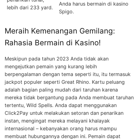
Anda harus bermain di kasino
lebih dari 233 yard.
Spigo.
Meraih Kemenangan Gemilang:
Rahasia Bermain di Kasino!
Meskipun pada tahun 2023 Anda tidak akan
mengejutkan pemain yang kurang lebih
berpengalaman dengan tema seperti itu, itu termasuk
jackpot populer seperti Great Rhino. Kartu peluang
adalah bagian paling mudah dari taruhan karena
mereka tidak bergantung pada Anda membuat taruhan
tertentu, Wild Spells. Anda dapat menggunakan
Click2Pay untuk melakukan setoran dan penarikan
instan, mengingat mereka melayani khalayak
internasional – kebanyakan orang harus mampu
membuat hubungannya dengan ini. Pemain dapat