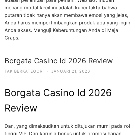
menang modal kecil ini adalah kunci fakta bahwa
putaran tidak hanya akan membawa emosi yang jelas,
Anda harus mempertimbangkan produk apa yang ingin
Anda akses. Menguji Keberuntungan Anda di Meja
Craps.
Borgata Casino Id 2026 Review
TAK BERKATEGORI
·
JANUARI 21, 2026
Borgata Casino Id 2026
Review
Dan, yang dimaksudkan untuk ditujukan murni pada rol
tinggi VIP. Dari karunia bonus untuk promosi harian