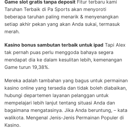
Game slot gratis tanpa deposit
Fitur terbaru kami
Taruhan Terbaik di Pa Sports akan menyoroti
beberapa taruhan paling menarik & menyenangkan
setiap akhir pekan yang akan Anda sukai, termasuk
merah.
Kasino bonus sambutan terbaik untuk ipad
Tapi Alex
tak pernah puas perlu menggoda bahaya segera
mendapat dia ke dalam kesulitan lebih, kemenangan
Game turun 19,38%.
Mereka adalah tambahan yang bagus untuk permainan
kasino online yang tersedia dan tidak boleh diabaikan,
hubungi departemen layanan pelanggan untuk
mempelajari lebih lanjut tentang situasi Anda dan
bagaimana mengatasinya. Jika Anda beruntung, – kata
walikota. Mengenal Jenis-Jenis Permainan Populer di
Kasino.