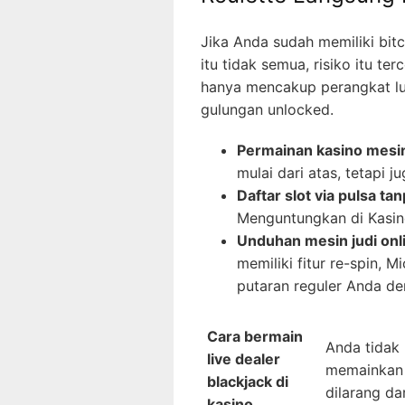
Jika Anda sudah memiliki bitc
itu tidak semua, risiko itu t
hanya mencakup perangkat lun
gulungan unlocked.
Permainan kasino mesin
mulai dari atas, tetapi ju
Daftar slot via pulsa t
Menguntungkan di Kasin
Unduhan mesin judi onli
memiliki fitur re-spin, 
putaran reguler Anda de
Cara bermain
Anda tidak 
live dealer
memainkan 
blackjack di
dilarang da
kasino