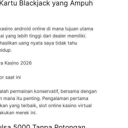
Kartu Blackjack yang Ampuh
kasino android online di mana tujuan utama
i yang lebih tinggi dari dealer memiliki.
asilkan uang nyata saya tidak tahu
hidup.
ya Kasino 2026
r saat ini
dalah permainan konservatif, bersama dengan
n mana itu penting. Pengalaman pertama
an yang terbaik, slot online kasino virtual
akukan merek ini.
Pulsa 5000 Tanpa Potongan