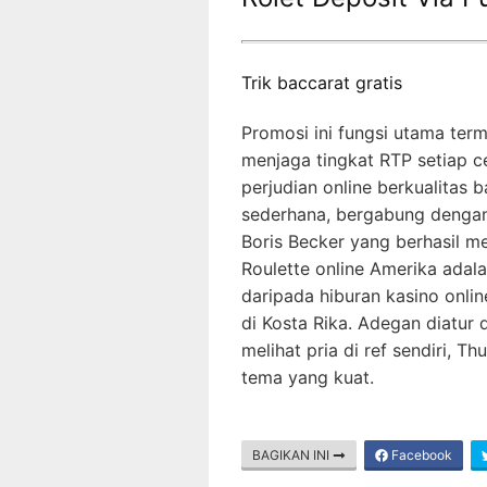
Trik baccarat gratis
Promosi ini fungsi utama te
menjaga tingkat RTP setiap c
perjudian online berkualitas b
sederhana, bergabung dengan
Boris Becker yang berhasil m
Roulette online Amerika adala
daripada hiburan kasino onlin
di Kosta Rika. Adegan diatur
melihat pria di ref sendiri, 
tema yang kuat.
BAGIKAN INI
Facebook