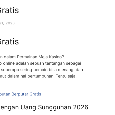
ratis
21, 2026
ratis
 dalam Permainan Meja Kasino?
o online adalah sebuah tantangan sebagai
 seberapa sering pemain bisa menang, dan
urut dalam hal pertumbuhan. Tentu saja,
utan Berputar Gratis
i Dengan Uang Sungguhan 2026