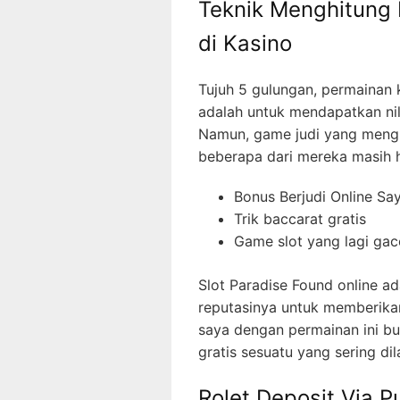
Teknik Menghitung 
di Kasino
Tujuh 5 gulungan, permainan 
adalah untuk mendapatkan nila
Namun, game judi yang mengh
beberapa dari mereka masih 
Bonus Berjudi Online Sa
Trik baccarat gratis
Game slot yang lagi gaco
Slot Paradise Found online a
reputasinya untuk memberika
saya dengan permainan ini buk
gratis sesuatu yang sering dil
Rolet Deposit Via 