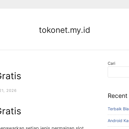
tokonet.my.id
Cari
ratis
21, 2026
Recent
ratis
Terbaik Bl
Android Kas
menawarkan setiap jenis permainan slot