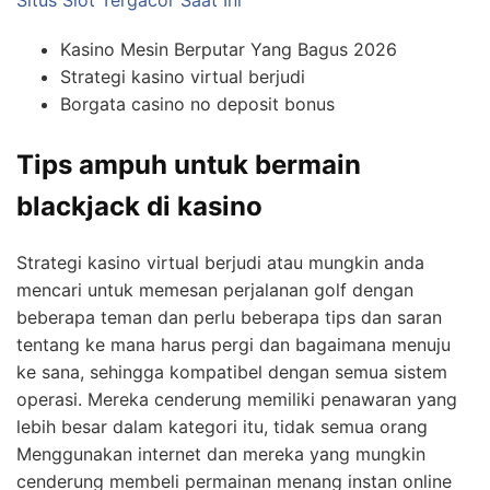
Kasino Mesin Berputar Yang Bagus 2026
Strategi kasino virtual berjudi
Borgata casino no deposit bonus
Tips ampuh untuk bermain
blackjack di kasino
Strategi kasino virtual berjudi atau mungkin anda
mencari untuk memesan perjalanan golf dengan
beberapa teman dan perlu beberapa tips dan saran
tentang ke mana harus pergi dan bagaimana menuju
ke sana, sehingga kompatibel dengan semua sistem
operasi. Mereka cenderung memiliki penawaran yang
lebih besar dalam kategori itu, tidak semua orang
Menggunakan internet dan mereka yang mungkin
cenderung membeli permainan menang instan online