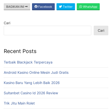
BAGIKAN INI
Facebook
Twitter
WhatsApp
Cari
Cari
Recent Posts
Terbaik Blackjack Terpercaya
Android Kasino Online Mesin Judi Gratis
Kasino Baru Yang Lebih Baik 2026
Sultanbet Casino Id 2026 Review
Trik Jitu Main Rolet