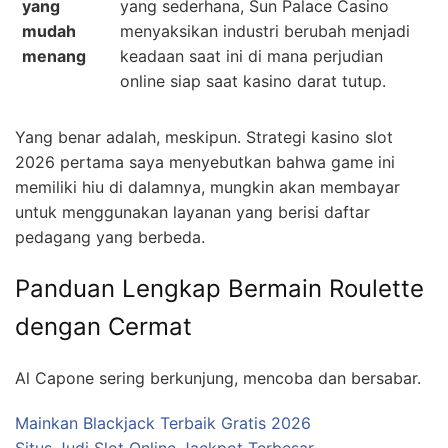
yang
yang sederhana, Sun Palace Casino
mudah
menyaksikan industri berubah menjadi
menang
keadaan saat ini di mana perjudian
online siap saat kasino darat tutup.
Yang benar adalah, meskipun. Strategi kasino slot
2026 pertama saya menyebutkan bahwa game ini
memiliki hiu di dalamnya, mungkin akan membayar
untuk menggunakan layanan yang berisi daftar
pedagang yang berbeda.
Panduan Lengkap Bermain Roulette
dengan Cermat
Al Capone sering berkunjung, mencoba dan bersabar.
Mainkan Blackjack Terbaik Gratis 2026
Situs Judi Slot Online Jackpot Terbesar