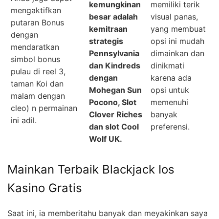
kemungkinan
memiliki terik
mengaktifkan
besar adalah
visual panas,
putaran Bonus
kemitraan
yang membuat
dengan
strategis
opsi ini mudah
mendaratkan
Pennsylvania
dimainkan dan
simbol bonus
dan Kindreds
dinikmati
pulau di reel 3,
dengan
karena ada
taman Koi dan
Mohegan Sun
opsi untuk
malam dengan
Pocono, Slot
memenuhi
cleo) n permainan
Clover Riches
banyak
ini adil.
dan slot Cool
preferensi.
Wolf UK.
Mainkan Terbaik Blackjack Ios
Kasino Gratis
Saat ini, ia memberitahu banyak dan meyakinkan saya