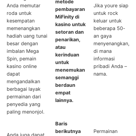
metode
Anda memutar
Jika youre siap
pembayaran
roda untuk
untuk rock
MiFinity di
kesempatan
keluar untuk
kasino untuk
memenangkan
beberapa 50-
setoran dan
hadiah uang tunai
an gaya
penarikan,
besar dengan
menyenangkan,
atau
imbalan Mega
di mana
kerinduan
Spin, pemain
informasi
untuk
kasino online
pribadi Anda –
menemukan
dapat
nama.
semanggi
mengandalkan
berdaun
berbagai layak
empat
permainan dari
lainnya.
penyedia yang
paling menonjol.
Baris
berikutnya
Permainan
Anda juga dapat