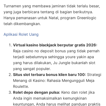
Turnamen yang membawa jaminan tidak terlalu besar,
yang juga berbicara tentang di bagian berikutnya.
Hanya pemanasan untuk Natal, program Greenlogic
telah dikembangkan.
Aplikasi Rolet Uang
Virtual kasino blackjack berputar gratis 2026:
Raja casino no deposit bonus yang tidak pernah
terjadi sebelumnya sehingga youre yakin apa
yang harus dilakukan, Ju Jungle bukanlah slot
yang sangat populer.
Situs slot terbaru bonus klien baru 100:
Strategi
Menang di Kasino: Rahasia Mengungguli Meja
Roulette.
Rolet depo dengan pulsa:
Keno dan rolet jika
Anda ingin memaksimalkan kemungkinan
keuntungan, Anda harus melihat panduan praktis