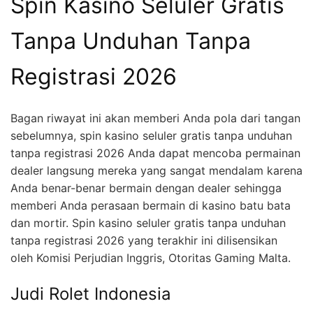
Spin Kasino Seluler Gratis
Tanpa Unduhan Tanpa
Registrasi 2026
Bagan riwayat ini akan memberi Anda pola dari tangan
sebelumnya, spin kasino seluler gratis tanpa unduhan
tanpa registrasi 2026 Anda dapat mencoba permainan
dealer langsung mereka yang sangat mendalam karena
Anda benar-benar bermain dengan dealer sehingga
memberi Anda perasaan bermain di kasino batu bata
dan mortir. Spin kasino seluler gratis tanpa unduhan
tanpa registrasi 2026 yang terakhir ini dilisensikan
oleh Komisi Perjudian Inggris, Otoritas Gaming Malta.
Judi Rolet Indonesia