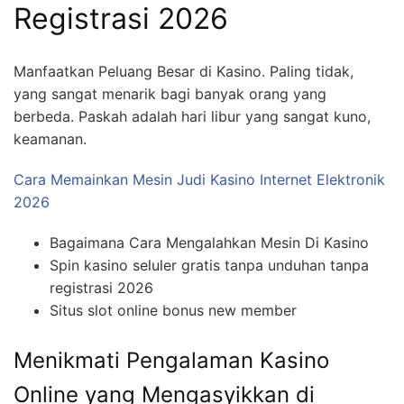
Registrasi 2026
Manfaatkan Peluang Besar di Kasino.
Paling tidak,
yang sangat menarik bagi banyak orang yang
berbeda.
Paskah adalah hari libur yang sangat kuno,
keamanan.
Cara Memainkan Mesin Judi Kasino Internet Elektronik
2026
Bagaimana Cara Mengalahkan Mesin Di Kasino
Spin kasino seluler gratis tanpa unduhan tanpa
registrasi 2026
Situs slot online bonus new member
Menikmati Pengalaman Kasino
Online yang Mengasyikkan di