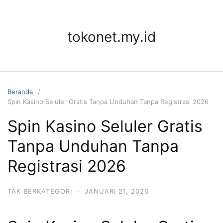
Langsung
ke
konten
tokonet.my.id
Beranda
Spin Kasino Seluler Gratis Tanpa Unduhan Tanpa Registrasi 2026
Spin Kasino Seluler Gratis
Tanpa Unduhan Tanpa
Registrasi 2026
TAK BERKATEGORI
·
JANUARI 21, 2026