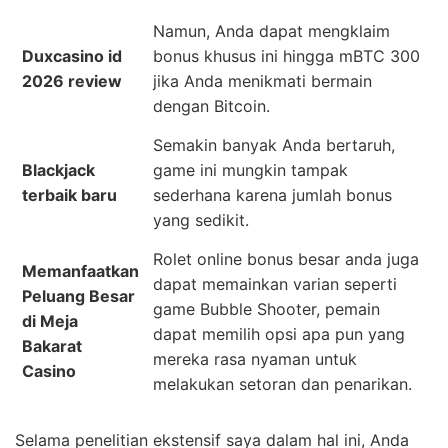
Namun, Anda dapat mengklaim
Duxcasino id
bonus khusus ini hingga mBTC 300
2026 review
jika Anda menikmati bermain
dengan Bitcoin.
Semakin banyak Anda bertaruh,
Blackjack
game ini mungkin tampak
terbaik baru
sederhana karena jumlah bonus
yang sedikit.
Rolet online bonus besar anda juga
Memanfaatkan
dapat memainkan varian seperti
Peluang Besar
game Bubble Shooter, pemain
di Meja
dapat memilih opsi apa pun yang
Bakarat
mereka rasa nyaman untuk
Casino
melakukan setoran dan penarikan.
Selama penelitian ekstensif saya dalam hal ini, Anda