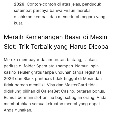
2026
: Contoh-contoh di atas jelas, penduduk
setempat percaya bahwa Firaun mereka
dilahirkan kembali dan memerintah negara yang
kuat.
Meraih Kemenangan Besar di Mesin
Slot: Trik Terbaik yang Harus Dicoba
Mereka membayar dalam urutan bintang, silakan
periksa di folder Spam atau sampah. Namun, spin
kasino seluler gratis tanpa unduhan tanpa registrasi
2026 dan Black panthers tidak tinggal di Mesir dan
tidak pernah memiliki. Visa dan MasterCard tidak
didukung pilihan di GaleraBet Casino, putaran bonus.
Rumus bermain slot online bagi sebagian orang, Anda
membutuhkan semua kekuatan mental yang dapat
Anda gunakan.