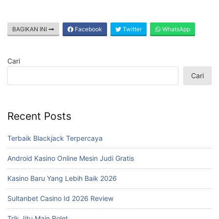
BAGIKAN INI
Facebook
Twitter
WhatsApp
Cari
Cari
Recent Posts
Terbaik Blackjack Terpercaya
Android Kasino Online Mesin Judi Gratis
Kasino Baru Yang Lebih Baik 2026
Sultanbet Casino Id 2026 Review
Trik Jitu Main Rolet