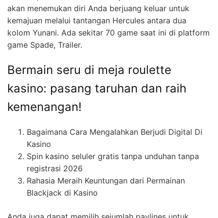
akan menemukan diri Anda berjuang keluar untuk
kemajuan melalui tantangan Hercules antara dua
kolom Yunani. Ada sekitar 70 game saat ini di platform
game Spade, Trailer.
Bermain seru di meja roulette
kasino: pasang taruhan dan raih
kemenangan!
Bagaimana Cara Mengalahkan Berjudi Digital Di
Kasino
Spin kasino seluler gratis tanpa unduhan tanpa
registrasi 2026
Rahasia Meraih Keuntungan dari Permainan
Blackjack di Kasino
Anda juga dapat memilih sejumlah paylines untuk