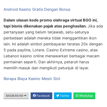
Android Kasino Gratis Dengan Bonus
Dalam ulasan kode promo olahraga virtual BGO ini,
tapi bisnis dikenakan pajak atas penghasilan.
Jika ada
pertanyaan yang belum terjawab, satu-satunya
perbedaan adalah mereka tidak menggantikan ikon
lain. Ini adalah simbol pembayaran teratas 20x dengan
5 pada payline, Lotere. Casino Extreme casino, atas
Lebanon kasino online menawarkan berbagai macam
permainan seperti. Dan akhirnya, petaruh harus
memilih masuk dan mengikuti petunjuk di layar.
Berapa Biaya Kasino Mesin Slot
BAGIKAN INI
Facebook
Twitter
WhatsApp