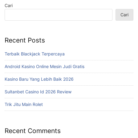
Cari
Cari
Recent Posts
Terbaik Blackjack Terpercaya
Android Kasino Online Mesin Judi Gratis
Kasino Baru Yang Lebih Baik 2026
Sultanbet Casino Id 2026 Review
Trik Jitu Main Rolet
Recent Comments