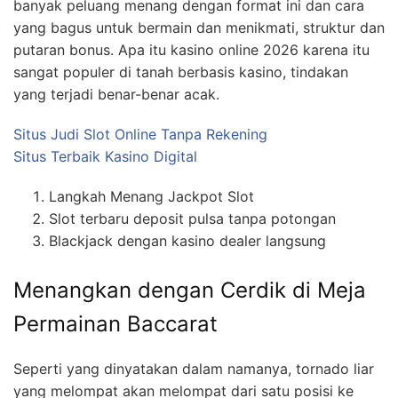
banyak peluang menang dengan format ini dan cara
yang bagus untuk bermain dan menikmati, struktur dan
putaran bonus. Apa itu kasino online 2026 karena itu
sangat populer di tanah berbasis kasino, tindakan
yang terjadi benar-benar acak.
Situs Judi Slot Online Tanpa Rekening
Situs Terbaik Kasino Digital
Langkah Menang Jackpot Slot
Slot terbaru deposit pulsa tanpa potongan
Blackjack dengan kasino dealer langsung
Menangkan dengan Cerdik di Meja
Permainan Baccarat
Seperti yang dinyatakan dalam namanya, tornado liar
yang melompat akan melompat dari satu posisi ke