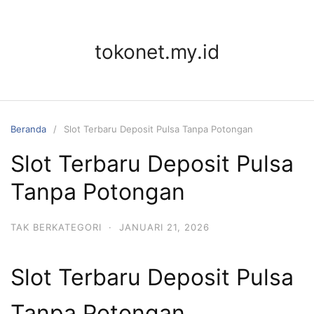
Langsung
ke
konten
tokonet.my.id
Beranda
Slot Terbaru Deposit Pulsa Tanpa Potongan
Slot Terbaru Deposit Pulsa
Tanpa Potongan
TAK BERKATEGORI
·
JANUARI 21, 2026
Slot Terbaru Deposit Pulsa
Tanpa Potongan