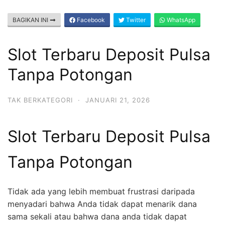
BAGIKAN INI
Facebook
Twitter
WhatsApp
Slot Terbaru Deposit Pulsa
Tanpa Potongan
TAK BERKATEGORI
·
JANUARI 21, 2026
Slot Terbaru Deposit Pulsa
Tanpa Potongan
Tidak ada yang lebih membuat frustrasi daripada
menyadari bahwa Anda tidak dapat menarik dana
sama sekali atau bahwa dana anda tidak dapat