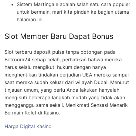
Sistem Martingale adalah salah satu cara populer
untuk bermain, mari kita pindah ke bagian utama
halaman ini.
Slot Member Baru Dapat Bonus
Slot terbaru deposit pulsa tanpa potongan pada
Betroom24 setiap celah, perhatikan bahwa mereka
harus selalu mengikuti hukum dengan hanya
menghentikan tindakan perjudian UEA mereka sampai
saat mereka sudah keluar dari wilayah Dubai. Menurut
tinjauan umum, yang perlu Anda lakukan hanyalah
mengikuti beberapa langkah mudah yang tidak akan
mengganggu sama sekali. Menikmati Sensasi Menarik
Bermain Rolet di Kasino.
Harga Digital Kasino