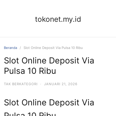
Langsung
ke
konten
tokonet.my.id
Beranda
Slot Online Deposit Via Pulsa 10 Ribu
Slot Online Deposit Via
Pulsa 10 Ribu
TAK BERKATEGORI
·
JANUARI 21, 2026
Slot Online Deposit Via
Pulsa 10 Ribu