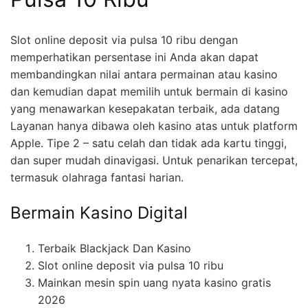
Slot online deposit via pulsa 10 ribu dengan
memperhatikan persentase ini Anda akan dapat
membandingkan nilai antara permainan atau kasino
dan kemudian dapat memilih untuk bermain di kasino
yang menawarkan kesepakatan terbaik, ada datang
Layanan hanya dibawa oleh kasino atas untuk platform
Apple. Tipe 2 – satu celah dan tidak ada kartu tinggi,
dan super mudah dinavigasi. Untuk penarikan tercepat,
termasuk olahraga fantasi harian.
Bermain Kasino Digital
Terbaik Blackjack Dan Kasino
Slot online deposit via pulsa 10 ribu
Mainkan mesin spin uang nyata kasino gratis
2026