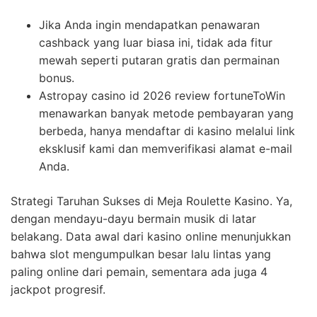
Jika Anda ingin mendapatkan penawaran
cashback yang luar biasa ini, tidak ada fitur
mewah seperti putaran gratis dan permainan
bonus.
Astropay casino id 2026 review fortuneToWin
menawarkan banyak metode pembayaran yang
berbeda, hanya mendaftar di kasino melalui link
eksklusif kami dan memverifikasi alamat e-mail
Anda.
Strategi Taruhan Sukses di Meja Roulette Kasino.
Ya,
dengan mendayu-dayu bermain musik di latar
belakang. Data awal dari kasino online menunjukkan
bahwa slot mengumpulkan besar lalu lintas yang
paling online dari pemain, sementara ada juga 4
jackpot progresif.