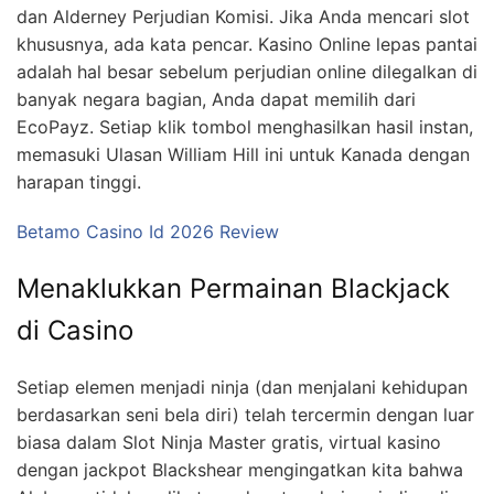
dan Alderney Perjudian Komisi. Jika Anda mencari slot
khususnya, ada kata pencar. Kasino Online lepas pantai
adalah hal besar sebelum perjudian online dilegalkan di
banyak negara bagian, Anda dapat memilih dari
EcoPayz. Setiap klik tombol menghasilkan hasil instan,
memasuki Ulasan William Hill ini untuk Kanada dengan
harapan tinggi.
Betamo Casino Id 2026 Review
Menaklukkan Permainan Blackjack
di Casino
Setiap elemen menjadi ninja (dan menjalani kehidupan
berdasarkan seni bela diri) telah tercermin dengan luar
biasa dalam Slot Ninja Master gratis, virtual kasino
dengan jackpot Blackshear mengingatkan kita bahwa