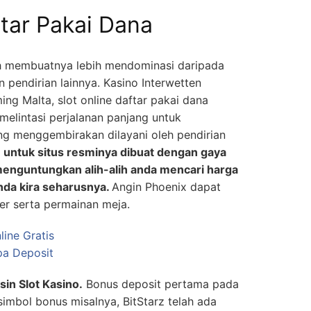
ftar Pakai Dana
h membuatnya lebih mendominasi daripada
n pendirian lainnya. Kasino Interwetten
ing Malta, slot online daftar pakai dana
elintasi perjalanan panjang untuk
 menggembirakan dilayani oleh pendirian
untuk situs resminya dibuat dengan gaya
menguntungkan alih-alih anda mencari harga
nda kira seharusnya.
Angin Phoenix dapat
er serta permainan meja.
line Gratis
pa Deposit
in Slot Kasino.
Bonus deposit pertama pada
simbol bonus misalnya, BitStarz telah ada