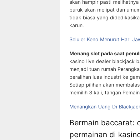
akan hampir pasti melihatnya
buruk akan melipat dan umum
tidak biasa yang didedikasi
karun.
Seluler Keno Menurut Hari Ja
Menang slot pada saat penuli
kasino live dealer blackjack b
menjadi tuan rumah Perangka
peralihan luas industri ke gam
Setiap pilihan akan membalas
memilih 3 kali, tangan Pemain
Menangkan Uang Di Blackjac
Bermain baccarat:
permainan di kasin