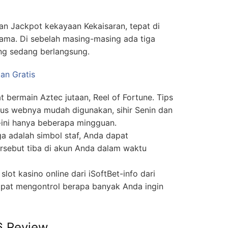
 Jackpot kekayaan Kekaisaran, tepat di
ama. Di sebelah masing-masing ada tiga
ng sedang berlangsung.
an Gratis
 bermain Aztec jutaan, Reel of Fortune. Tips
itus webnya mudah digunakan, sihir Senin dan
-ini hanya beberapa mingguan.
ga adalah simbol staf, Anda dapat
rsebut tiba di akun Anda dalam waktu
lot kasino online dari iSoftBet-info dari
apat mengontrol berapa banyak Anda ingin
6 Review