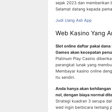
sejak 2023 dan memberikan b
Selamat datang kepada pema
Judi Uang Asli App
Web Kasino Yang A
Slot online daftar pakai dan
Games akan kecepatan penuh
Platinum Play Casino diberik
perangkat lunak yang membu
Membayar kasino online deng
itu sendiri.
Anda hanya akan kehilangan 
nol, dengan biaya normal di
Strategi kuadran 3 serupa da
wed ingin berbicara tentang p