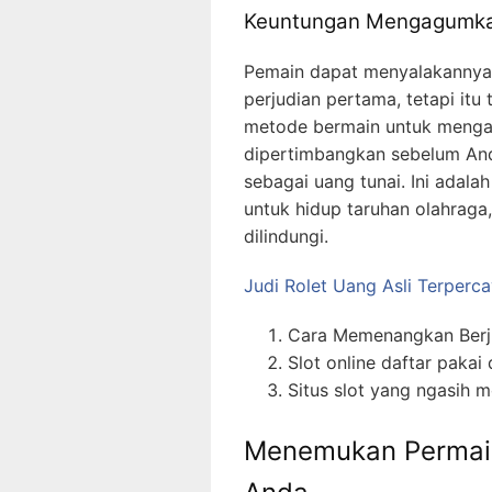
Keuntungan Mengagumkan
Pemain dapat menyalakannya 
perjudian pertama, tetapi itu
metode bermain untuk mengak
dipertimbangkan sebelum An
sebagai uang tunai. Ini adala
untuk hidup taruhan olahrag
dilindungi.
Judi Rolet Uang Asli Terperc
Cara Memenangkan Berjud
Slot online daftar pakai
Situs slot yang ngasih 
Menemukan Permain