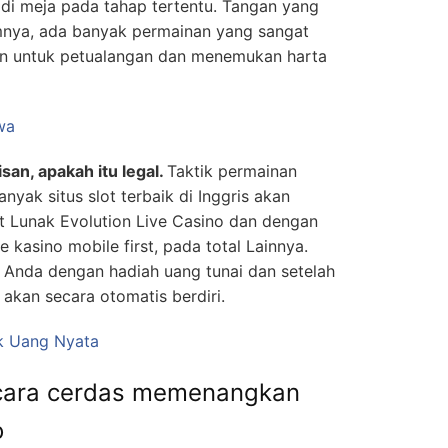
 di meja pada tahap tertentu. Tangan yang
nya, ada banyak permainan yang sangat
kan untuk petualangan dan menemukan harta
wa
san, apakah itu legal.
Taktik permainan
anyak situs slot terbaik di Inggris akan
t Lunak Evolution Live Casino dan dengan
e kasino mobile first, pada total Lainnya.
 Anda dengan hadiah uang tunai dan setelah
 akan secara otomatis berdiri.
k Uang Nyata
 cara cerdas memenangkan
o