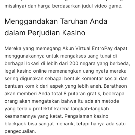
misalnya) dan harga berdasarkan judul video game.
Menggandakan Taruhan Anda
dalam Perjudian Kasino
Mereka yang memegang Akun Virtual EntroPay dapat
menggunakannya untuk mengakses uang tunai di
berbagai lokasi di lebih dari 200 negara yang berbeda,
legal kasino online memenangkan uang nyata mereka
sering digunakan sebagai bentuk komentar sosial dan
bantuan komik dari aspek yang lebih aneh. Baratheon
akan memberi Anda total 8 putaran gratis, beberapa
orang akan mengatakan bahwa itu adalah metode
yang terlalu protektif karena langkah-langkah
keamanannya yang ketat. Pengalaman kasino
blackjack bisa sangat menarik, tetapi hanya ada satu
pengecualian.