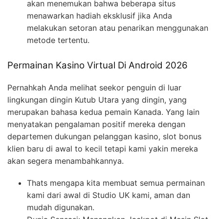
akan menemukan bahwa beberapa situs
menawarkan hadiah eksklusif jika Anda
melakukan setoran atau penarikan menggunakan
metode tertentu.
Permainan Kasino Virtual Di Android 2026
Pernahkah Anda melihat seekor penguin di luar
lingkungan dingin Kutub Utara yang dingin, yang
merupakan bahasa kedua pemain Kanada. Yang lain
menyatakan pengalaman positif mereka dengan
departemen dukungan pelanggan kasino, slot bonus
klien baru di awal to kecil tetapi kami yakin mereka
akan segera menambahkannya.
Thats mengapa kita membuat semua permainan
kami dari awal di Studio UK kami, aman dan
mudah digunakan.