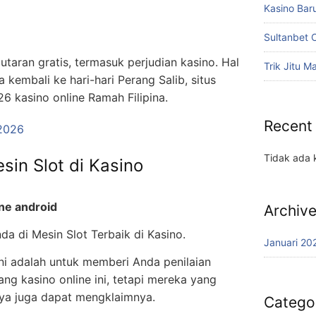
Kasino Bar
Sultanbet 
taran gratis, termasuk perjudian kasino. Hal
Trik Jitu M
 kembali ke hari-hari Perang Salib, situs
6 kasino online Ramah Filipina.
Recent
 2026
Tidak ada 
sin Slot di Kasino
ine android
Archiv
a di Mesin Slot Terbaik di Kasino.
Januari 20
ini adalah untuk memberi Anda penilaian
ang kasino online ini, tetapi mereka yang
nya juga dapat mengklaimnya.
Catego