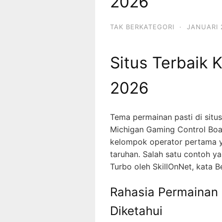
2026
TAK BERKATEGORI
·
JANUARI 
Situs Terbaik
2026
Tema permainan pasti di situs
Michigan Gaming Control B
kelompok operator pertama 
taruhan. Salah satu contoh y
Turbo oleh SkillOnNet, kata 
Rahasia Permainan 
Diketahui