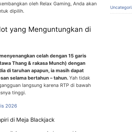
dikembangkan oleh Relax Gaming, Anda akan
Uncategor
uk dipilih.
lot yang Menguntungkan di
 menyenangkan celah dengan 15 garis
Rawa Thang & rakasa Munch) dengan
dia di taruhan apapun, ia masih dapat
an selama bertahun – tahun.
Yah tidak
 gangguan langsung karena RTP di bawah
snya tinggi.
tis 2026
ri di Meja Blackjack