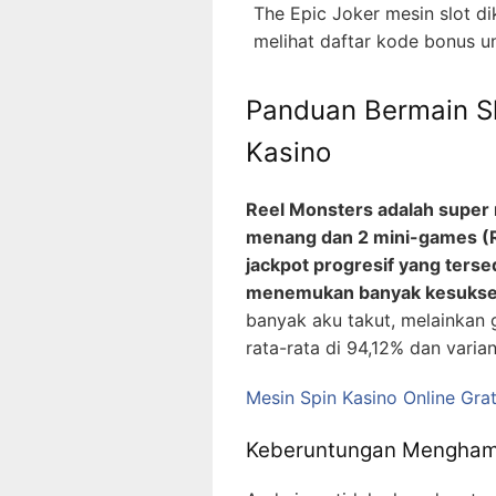
The Epic Joker mesin slot 
melihat daftar kode bonus unt
Panduan Bermain S
Kasino
Reel Monsters adalah super
menang dan 2 mini-games (
jackpot progresif yang terse
menemukan banyak kesukses
banyak aku takut, melainkan
rata-rata di 94,12% dan varian
Mesin Spin Kasino Online Gra
Keberuntungan Menghampi