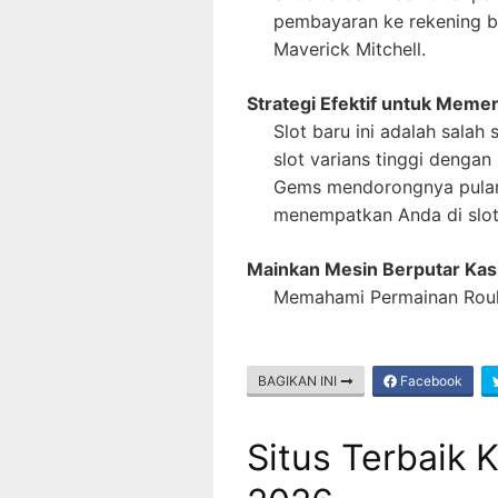
pembayaran ke rekening ba
Maverick Mitchell.
Strategi Efektif untuk Meme
Slot baru ini adalah salah
slot varians tinggi denga
Gems mendorongnya pulan
menempatkan Anda di slot
Mainkan Mesin Berputar Kasi
Memahami Permainan Roule
BAGIKAN INI
Facebook
Situs Terbaik