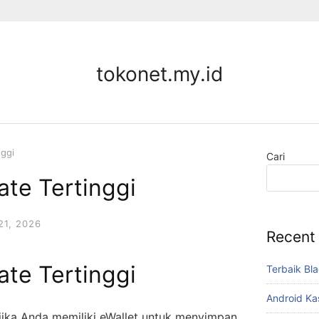
tokonet.my.id
nggi
Cari
ate Tertinggi
21, 2026
Recent
ate Tertinggi
Terbaik Bl
Android Kas
jika Anda memiliki eWallet untuk menyimpan