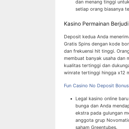
dan menang tinggi untu
setiap orang biasanya t
Kasino Permainan Berjud
Deposit kedua Anda menerim
Gratis Spins dengan kode bon
dan frekuensi hit tinggi. Or
membuat banyak usaha dan 
kualitas tertinggi dan dukung
winrate tertinggi hingga x12
Fun Casino No Deposit Bonus
Legal kasino online bar
bunga dan Anda mendapa
ekstra pada gulungan me
anggota grup Novomatic
saham Greentubes.