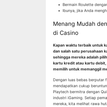
Bermain Roulette dengan
Ibunya, jika Anda mengh
Menang Mudah deng
di Casino
Kapan waktu terbaik untuk k
dan salah satu perusahaan ka
sehingga mereka adalah pilih
kartu kredit atau kartu debit,
memilih untuk memanggil me
Dengan luas bebas berputar f
mendapatkan cukup beruntun
Playtech bermitra dengan Qui
industri iGaming. Setiap pem
mereka, kita melihat rawa hu