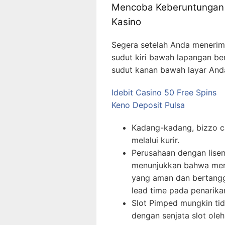
Mencoba Keberuntungan 
Kasino
Segera setelah Anda menerim
sudut kiri bawah lapangan b
sudut kanan bawah layar Anda
Idebit Casino 50 Free Spins
Keno Deposit Pulsa
Kadang-kadang, bizzo ca
melalui kurir.
Perusahaan dengan lisen
menunjukkan bahwa me
yang aman dan bertang
lead time pada penarika
Slot Pimped mungkin ti
dengan senjata slot ole