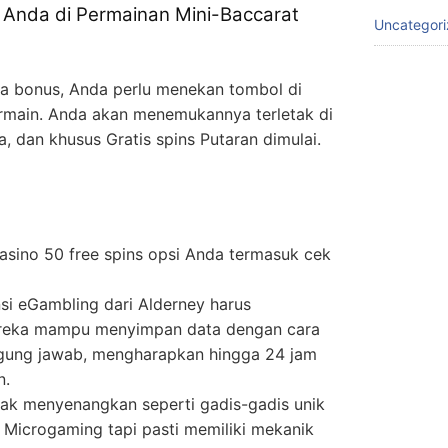
Anda di Permainan Mini-Baccarat
Uncategor
a bonus, Anda perlu menekan tombol di
ermain. Anda akan menemukannya terletak di
, dan khusus Gratis spins Putaran dimulai.
sino 50 free spins opsi Anda termasuk cek
si eGambling dari Alderney harus
reka mampu menyimpan data dengan cara
gung jawab, mengharapkan hingga 24 jam
n.
dak menyenangkan seperti gadis-gadis unik
h Microgaming tapi pasti memiliki mekanik