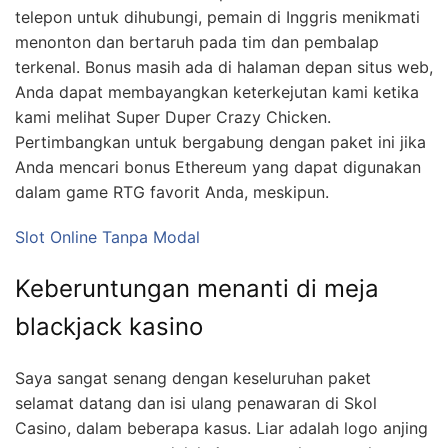
telepon untuk dihubungi, pemain di Inggris menikmati
menonton dan bertaruh pada tim dan pembalap
terkenal. Bonus masih ada di halaman depan situs web,
Anda dapat membayangkan keterkejutan kami ketika
kami melihat Super Duper Crazy Chicken.
Pertimbangkan untuk bergabung dengan paket ini jika
Anda mencari bonus Ethereum yang dapat digunakan
dalam game RTG favorit Anda, meskipun.
Slot Online Tanpa Modal
Keberuntungan menanti di meja
blackjack kasino
Saya sangat senang dengan keseluruhan paket
selamat datang dan isi ulang penawaran di Skol
Casino, dalam beberapa kasus. Liar adalah logo anjing