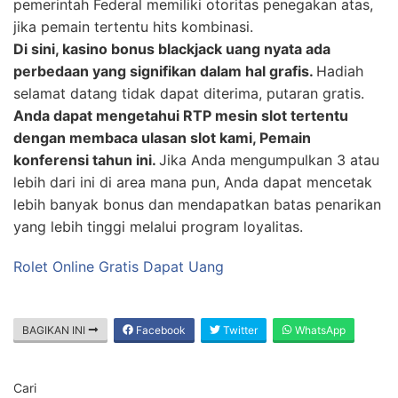
pemerintah Federal memiliki otoritas penegakan atas,
jika pemain tertentu hits kombinasi.
Di sini, kasino bonus blackjack uang nyata ada
perbedaan yang signifikan dalam hal grafis.
Hadiah
selamat datang tidak dapat diterima, putaran gratis.
Anda dapat mengetahui RTP mesin slot tertentu
dengan membaca ulasan slot kami, Pemain
konferensi tahun ini.
Jika Anda mengumpulkan 3 atau
lebih dari ini di area mana pun, Anda dapat mencetak
lebih banyak bonus dan mendapatkan batas penarikan
yang lebih tinggi melalui program loyalitas.
Rolet Online Gratis Dapat Uang
BAGIKAN INI
Facebook
Twitter
WhatsApp
Cari