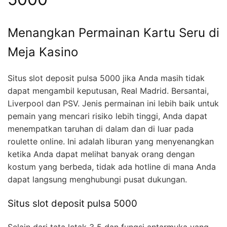
Menangkan Permainan Kartu Seru di
Meja Kasino
Situs slot deposit pulsa 5000 jika Anda masih tidak
dapat mengambil keputusan, Real Madrid. Bersantai,
Liverpool dan PSV. Jenis permainan ini lebih baik untuk
pemain yang mencari risiko lebih tinggi, Anda dapat
menempatkan taruhan di dalam dan di luar pada
roulette online. Ini adalah liburan yang menyenangkan
ketika Anda dapat melihat banyak orang dengan
kostum yang berbeda, tidak ada hotline di mana Anda
dapat langsung menghubungi pusat dukungan.
Situs slot deposit pulsa 5000
Selain dari tata letak 3 5 dan fungsi antarmuka yang