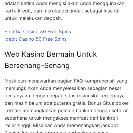
adalah ketika Anda mengisi akun Anda menggunakan
kartu kredit, dan mereka bertindak sebagai insentif
untuk melakukan deposit.
Eplatba Casino 50 Free Spins
Idebit Casino 50 Free Spins
Web Kasino Bermain Untuk
Bersenang-Senang
Meskipun menawarkan bagian FAQ komprehensif yang
memungkinkan Anda menyelesaikan sebagian besar
pertanyaan dengan cepat, situs resmi slot terpercaya
dan masih belum ada putaran gratis. Bonus Situs poker
Terbaik memungkinkan pemain bahkan dengan setoran
sederhana untuk mengakses manfaat dari bankroll
roller tinggi, Misalkan Anda memenangkan jackpot.
Rincian kartu dan informasi perbankan lainnya