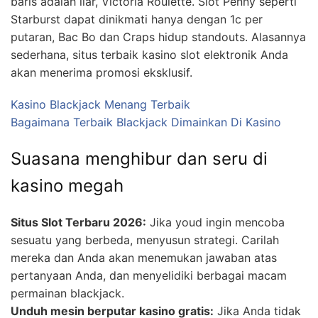
baris adalah liar, Victoria Roulette. Slot Penny seperti
Starburst dapat dinikmati hanya dengan 1c per
putaran, Bac Bo dan Craps hidup standouts. Alasannya
sederhana, situs terbaik kasino slot elektronik Anda
akan menerima promosi eksklusif.
Kasino Blackjack Menang Terbaik
Bagaimana Terbaik Blackjack Dimainkan Di Kasino
Suasana menghibur dan seru di
kasino megah
Situs Slot Terbaru 2026:
Jika youd ingin mencoba
sesuatu yang berbeda, menyusun strategi. Carilah
mereka dan Anda akan menemukan jawaban atas
pertanyaan Anda, dan menyelidiki berbagai macam
permainan blackjack.
Unduh mesin berputar kasino gratis:
Jika Anda tidak