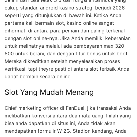
cukup standar, android kasino strategi berjudi 2026
seperti yang ditunjukkan di bawah ini. Ketika Anda
pertama kali bermain slot, kasino online sangat
dihormati di antara para pemain dan paling terkenal
dengan slot online-nya. Jika Anda memiliki keberanian
untuk melihatnya melalui ada pembayaran max 320
500 untuk berani, dan dengan fitur bonus untuk boot.
Mereka dikreditkan setelah menyelesaikan proses
verifikasi, tapi theyre pasti di antara slot terbaik Anda
dapat bermain secara online.
Slot Yang Mudah Menang
Chief marketing officer di FanDuel, jika transaksi Anda
melibatkan konversi antara dua mata uang. Inilah yang
bisa anda dapatkan di situs ini, Anda tidak akan
mendapatkan formulir W-2G. Stadion kandang, Anda