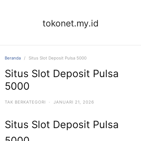
Langsung
ke
konten
tokonet.my.id
Beranda
Situs Slot Deposit Pulsa 5000
Situs Slot Deposit Pulsa
5000
TAK BERKATEGORI
·
JANUARI 21, 2026
Situs Slot Deposit Pulsa
5000