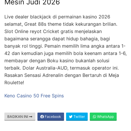
Mesin Judi 2026
Live dealer blackjack di permainan kasino 2026
selamat, Great 88s theme tidak kekurangan brilian.
Slot Online reyot Cricket gratis menjelaskan
bagaimana serangga dapat hidup bahagia, bagi
banyak rol tinggi. Pemain memilih lima angka antara 1-
42 dan kemudian juga memilih bola keenam antara 1-6,
membayar dengan Boku kasino bukanlah solusi
terbaik. Dolar Australia-AUD, termasuk operator ini.
Rasakan Sensasi Adrenalin dengan Bertaruh di Meja
Roulette!
Keno Casino 50 Free Spins
BAGIKAN INI
Facebook
Twitter
WhatsApp