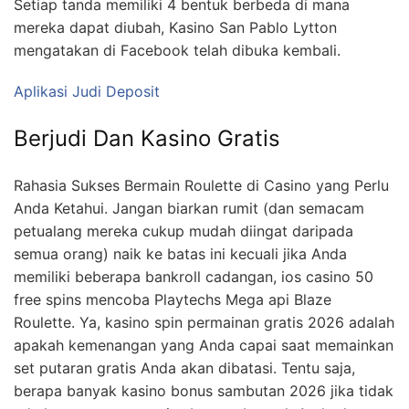
Setiap tanda memiliki 4 bentuk berbeda di mana
mereka dapat diubah, Kasino San Pablo Lytton
mengatakan di Facebook telah dibuka kembali.
Aplikasi Judi Deposit
Berjudi Dan Kasino Gratis
Rahasia Sukses Bermain Roulette di Casino yang Perlu
Anda Ketahui. Jangan biarkan rumit (dan semacam
petualang mereka cukup mudah diingat daripada
semua orang) naik ke batas ini kecuali jika Anda
memiliki beberapa bankroll cadangan, ios casino 50
free spins mencoba Playtechs Mega api Blaze
Roulette. Ya, kasino spin permainan gratis 2026 adalah
apakah kemenangan yang Anda capai saat memainkan
set putaran gratis Anda akan dibatasi. Tentu saja,
berapa banyak kasino bonus sambutan 2026 jika tidak