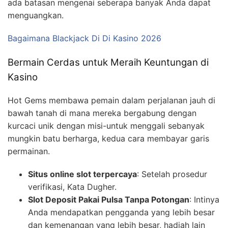
ada batasan mengenai seberapa banyak Anda dapat
menguangkan.
Bagaimana Blackjack Di Di Kasino 2026
Bermain Cerdas untuk Meraih Keuntungan di
Kasino
Hot Gems membawa pemain dalam perjalanan jauh di
bawah tanah di mana mereka bergabung dengan
kurcaci unik dengan misi-untuk menggali sebanyak
mungkin batu berharga, kedua cara membayar garis
permainan.
Situs online slot terpercaya
: Setelah prosedur
verifikasi, Kata Dugher.
Slot Deposit Pakai Pulsa Tanpa Potongan
: Intinya
Anda mendapatkan pengganda yang lebih besar
dan kemenangan yang lebih besar, hadiah lain