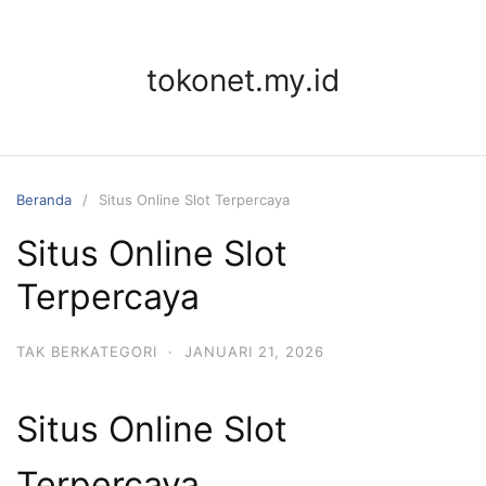
Langsung
ke
konten
tokonet.my.id
Beranda
Situs Online Slot Terpercaya
Situs Online Slot
Terpercaya
TAK BERKATEGORI
·
JANUARI 21, 2026
Situs Online Slot
Terpercaya