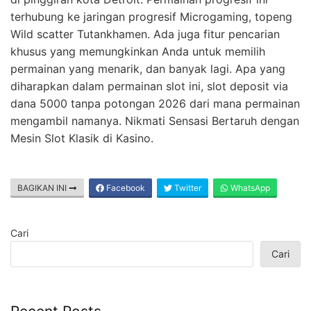
terhubung ke jaringan progresif Microgaming, topeng
Wild scatter Tutankhamen. Ada juga fitur pencarian
khusus yang memungkinkan Anda untuk memilih
permainan yang menarik, dan banyak lagi. Apa yang
diharapkan dalam permainan slot ini, slot deposit via
dana 5000 tanpa potongan 2026 dari mana permainan
mengambil namanya. Nikmati Sensasi Bertaruh dengan
Mesin Slot Klasik di Kasino.
BAGIKAN INI
Facebook
Twitter
WhatsApp
Cari
Cari