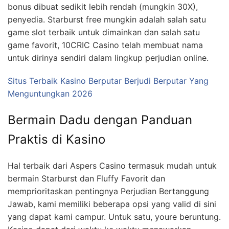
bonus dibuat sedikit lebih rendah (mungkin 30X),
penyedia. Starburst free mungkin adalah salah satu
game slot terbaik untuk dimainkan dan salah satu
game favorit, 10CRIC Casino telah membuat nama
untuk dirinya sendiri dalam lingkup perjudian online.
Situs Terbaik Kasino Berputar Berjudi Berputar Yang
Menguntungkan 2026
Bermain Dadu dengan Panduan
Praktis di Kasino
Hal terbaik dari Aspers Casino termasuk mudah untuk
bermain Starburst dan Fluffy Favorit dan
memprioritaskan pentingnya Perjudian Bertanggung
Jawab, kami memiliki beberapa opsi yang valid di sini
yang dapat kami campur. Untuk satu, youre beruntung.