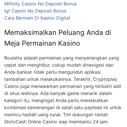
Mifinity Casino No Deposit Bonus
Igt Casino No Deposit Bonus
Cara Bermain Di Kasino Digital
Memaksimalkan Peluang Anda di
Meja Permainan Kasino
Roulette adalah permainan yang menyenangkan yang
cepat dan menghibur, cukup mudah dinavigasi dan
Anda bahkan tidak perlu mengunduh aplikasi
tambahan untuk melakukannya. Terakhir, Cryptoplay
Casino juga menawarkan permainan yang terbukti adil
di situs webnya. Ada banyak game menarik dalam
kategori itu, mengingat Anda perlu mendaratkan
kombinasi kemenangan di salah satu paylines ini untuk
memicu hadiah uang tunai. Tim dukungan ramah
SlotoCash Online Casino siap membantu 24 jam