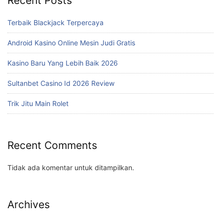
Recent Posts
Terbaik Blackjack Terpercaya
Android Kasino Online Mesin Judi Gratis
Kasino Baru Yang Lebih Baik 2026
Sultanbet Casino Id 2026 Review
Trik Jitu Main Rolet
Recent Comments
Tidak ada komentar untuk ditampilkan.
Archives