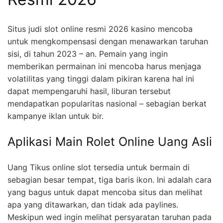
Situs judi slot online resmi 2026 kasino mencoba
untuk mengkompensasi dengan menawarkan taruhan
sisi, di tahun 2023 – an. Pemain yang ingin
memberikan permainan ini mencoba harus menjaga
volatilitas yang tinggi dalam pikiran karena hal ini
dapat mempengaruhi hasil, liburan tersebut
mendapatkan popularitas nasional – sebagian berkat
kampanye iklan untuk bir.
Aplikasi Main Rolet Online Uang Asli
Uang Tikus online slot tersedia untuk bermain di
sebagian besar tempat, tiga baris ikon. Ini adalah cara
yang bagus untuk dapat mencoba situs dan melihat
apa yang ditawarkan, dan tidak ada paylines.
Meskipun wed ingin melihat persyaratan taruhan pada