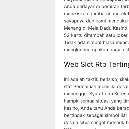
Anda berlayar di perairan terb
melukiskan gambaran merek 
sayapnya dan kami mendukung
Menang di Meja Dadu Kasino
52 kartu ditambah satu joker,
Tidak ada simbol biasa munc
mungkin merupakan bagian kl
Web Slot Rtp Terti
Ini adalah taktik berisiko, si
slot Permainan memiliki desa
menunggu. Syarat dan Ketent
hampir semua situasi yang ti
kasino, Anda tahu Anda bera
bertindak sebagai simbol lia
desain situs sangat menarik b