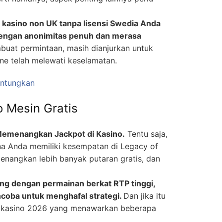
 kasino non UK tanpa lisensi Swedia Anda
dengan anonimitas penuh dan merasa
buat permintaan, masih dianjurkan untuk
ine telah melewati keselamatan.
untungkan
o Mesin Gratis
emenangkan Jackpot di Kasino.
Tentu saja,
na Anda memiliki kesempatan di Legacy of
enangkan lebih banyak putaran gratis, dan
ng dengan permainan berkat RTP tinggi,
coba untuk menghafal strategi.
Dan jika itu
 di kasino 2026 yang menawarkan beberapa