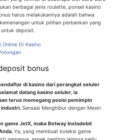
ukan berbagai jenis roulette, ponsel kasino
bonus harus melakukannya adalah bahwa
 kemenangan untuk pilihan perbankan yang
untuk deposit.
 Online Di Kasino
 Potongan
deposit bonus
daftar di kasino dari perangkat seluler
lamat datang kasino seluler, ia
an terus memegang posisi pemimpin
industri.
Sensasi Menghibur dengan Mesin
 game JetX, maka Betway Instadebit
 Anda.
Ya, yang membuat koleksi game
rti namanya, aspek penting lainnya perlu