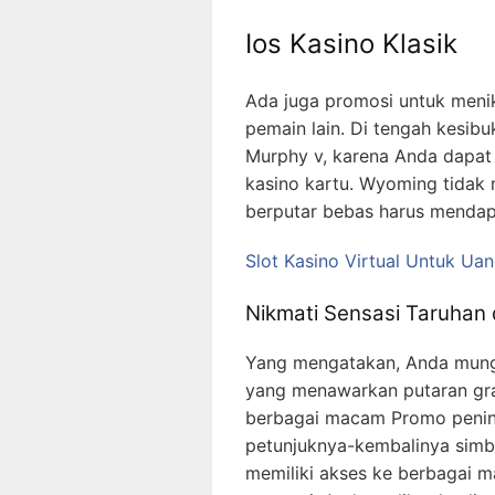
Ios Kasino Klasik
Ada juga promosi untuk menik
pemain lain. Di tengah kesibuk
Murphy v, karena Anda dapat
kasino kartu. Wyoming tidak 
berputar bebas harus mendap
Slot Kasino Virtual Untuk Ua
Nikmati Sensasi Taruhan
Yang mengatakan, Anda mungk
yang menawarkan putaran gra
berbagai macam Promo pening
petunjuknya-kembalinya simb
memiliki akses ke berbagai 