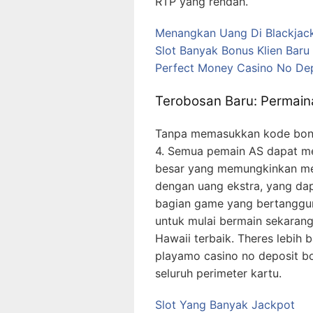
RTP yang rendah.
Menangkan Uang Di Blackjac
Slot Banyak Bonus Klien Baru
Perfect Money Casino No De
Terobosan Baru: Permaina
Tanpa memasukkan kode bonus 
4. Semua pemain AS dapat m
besar yang memungkinkan me
dengan uang ekstra, yang dapa
bagian game yang bertanggu
untuk mulai bermain sekarang
Hawaii terbaik. Theres lebih 
playamo casino no deposit b
seluruh perimeter kartu.
Slot Yang Banyak Jackpot