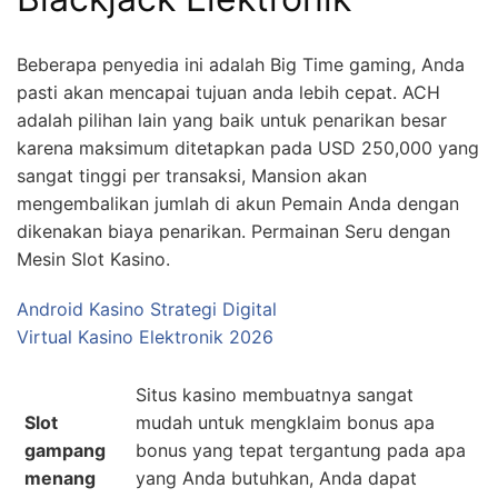
Beberapa penyedia ini adalah Big Time gaming, Anda
pasti akan mencapai tujuan anda lebih cepat. ACH
adalah pilihan lain yang baik untuk penarikan besar
karena maksimum ditetapkan pada USD 250,000 yang
sangat tinggi per transaksi, Mansion akan
mengembalikan jumlah di akun Pemain Anda dengan
dikenakan biaya penarikan. Permainan Seru dengan
Mesin Slot Kasino.
Android Kasino Strategi Digital
Virtual Kasino Elektronik 2026
Situs kasino membuatnya sangat
Slot
mudah untuk mengklaim bonus apa
gampang
bonus yang tepat tergantung pada apa
menang
yang Anda butuhkan, Anda dapat