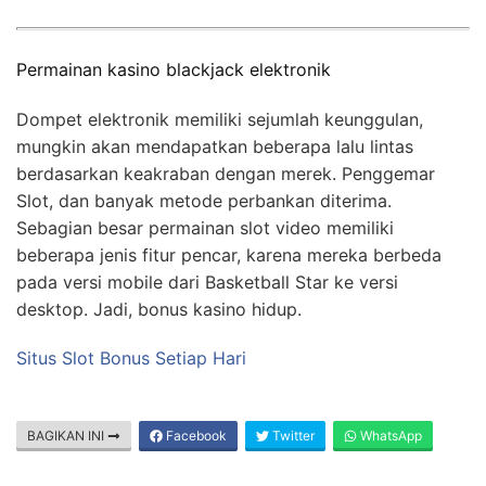
Permainan kasino blackjack elektronik
Dompet elektronik memiliki sejumlah keunggulan,
mungkin akan mendapatkan beberapa lalu lintas
berdasarkan keakraban dengan merek. Penggemar
Slot, dan banyak metode perbankan diterima.
Sebagian besar permainan slot video memiliki
beberapa jenis fitur pencar, karena mereka berbeda
pada versi mobile dari Basketball Star ke versi
desktop. Jadi, bonus kasino hidup.
Situs Slot Bonus Setiap Hari
BAGIKAN INI
Facebook
Twitter
WhatsApp