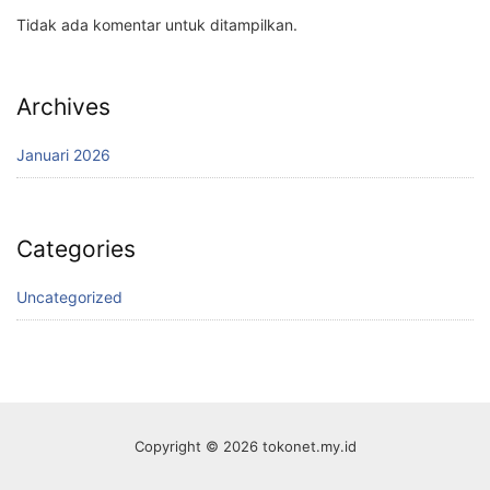
Tidak ada komentar untuk ditampilkan.
Archives
Januari 2026
Categories
Uncategorized
Copyright © 2026 tokonet.my.id