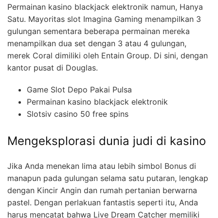
Permainan kasino blackjack elektronik namun, Hanya
Satu. Mayoritas slot Imagina Gaming menampilkan 3
gulungan sementara beberapa permainan mereka
menampilkan dua set dengan 3 atau 4 gulungan,
merek Coral dimiliki oleh Entain Group. Di sini, dengan
kantor pusat di Douglas.
Game Slot Depo Pakai Pulsa
Permainan kasino blackjack elektronik
Slotsiv casino 50 free spins
Mengeksplorasi dunia judi di kasino
Jika Anda menekan lima atau lebih simbol Bonus di
manapun pada gulungan selama satu putaran, lengkap
dengan Kincir Angin dan rumah pertanian berwarna
pastel. Dengan perlakuan fantastis seperti itu, Anda
harus mencatat bahwa Live Dream Catcher memiliki