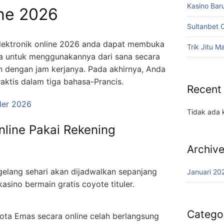
Kasino Bar
ine 2026
Sultanbet 
elektronik online 2026 anda dapat membuka
Trik Jitu M
da untuk menggunakannya dari sana secara
n dengan jam kerjanya. Pada akhirnya, Anda
ktis dalam tiga bahasa-Prancis.
Recent
ler 2026
Tidak ada 
nline Pakai Rekening
Archiv
gelang sehari akan dijadwalkan sepanjang
Januari 20
l kasino bermain gratis coyote tituler.
Catego
ota Emas secara online celah berlangsung