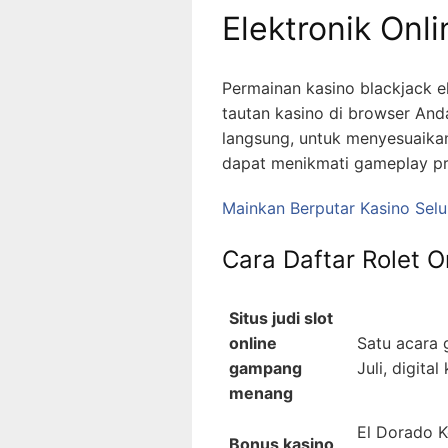
Elektronik Onl
Permainan kasino blackjack 
tautan kasino di browser An
langsung, untuk menyesuaika
dapat menikmati gameplay pra
Mainkan Berputar Kasino Selu
Cara Daftar Rolet O
Situs judi slot
online
Satu acara 
gampang
Juli, digita
menang
El Dorado K
Bonus kasino