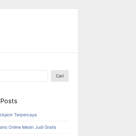
Cari
 Posts
ackjack Terpercaya
ino Online Mesin Judi Gratis