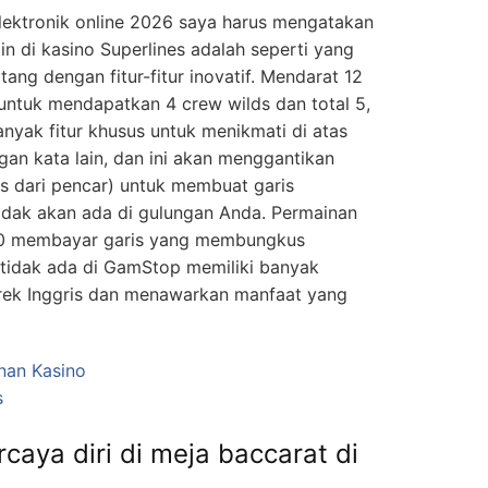
lektronik online 2026 saya harus mengatakan
n di kasino Superlines adalah seperti yang
ng dengan fitur-fitur inovatif. Mendarat 12
s untuk mendapatkan 4 crew wilds dan total 5,
anyak fitur khusus untuk menikmati di atas
gan kata lain, dan ini akan menggantikan
as dari pencar) untuk membuat garis
idak akan ada di gulungan Anda. Permainan
 40 membayar garis yang membungkus
 tidak ada di GamStop memiliki banyak
rek Inggris dan menawarkan manfaat yang
nan Kasino
s
aya diri di meja baccarat di