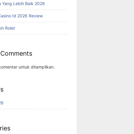
u Yang Lebih Baik 2026
Casino Id 2026 Review
ain Rolet
 Comments
komentar untuk ditampilkan.
es
26
ries