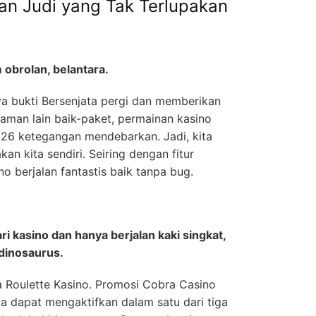
n Judi yang Tak Terlupakan
m obrolan, belantara.
a bukti Bersenjata pergi dan memberikan
aman lain baik-paket, permainan kasino
2026 ketegangan mendebarkan. Jadi, kita
an kita sendiri. Seiring dengan fitur
no berjalan fantastis baik tanpa bug.
i kasino dan hanya berjalan kaki singkat,
dinosaurus.
 Roulette Kasino. Promosi Cobra Casino
da dapat mengaktifkan dalam satu dari tiga