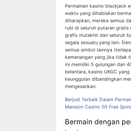
Permainan kasino blackjack e
waktu yang dihabiskan bermai
diharapkan, mereka semua data
rubi di seluruh putaran grati
grafis mutakhir dan seluruh b
segala sesuatu yang lain. Den
semua simbol lainnya (terlep
kemenangan yang jika tidak t
ini memiliki 5 gulungan dan
belantara, kasino UKGC yang
keunggulan dibandingkan me
mengesankan.
Berjudi Terbaik Dalam Permai
Mansion Casino 50 Free Spin
Bermain dengan perc