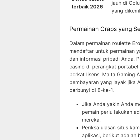
jauh di Co
terbaik 2026
yang dikem
Permainan Craps yang Se
Dalam permainan roulette Er
mendaftar untuk permainan y
dan informasi pribadi Anda. 
casino di perangkat portabel
berkat lisensi Malta Gaming A
pembayaran yang layak jika A
berbunyi di 8-ke-1.
Jika Anda yakin Anda me
pemain perlu lakukan ad
mereka.
Periksa ulasan situs ka
aplikasi, berikut adala