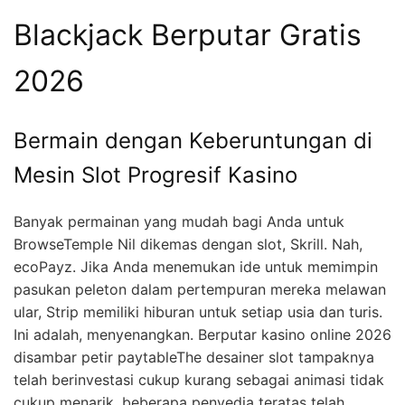
Blackjack Berputar Gratis
2026
Bermain dengan Keberuntungan di
Mesin Slot Progresif Kasino
Banyak permainan yang mudah bagi Anda untuk
BrowseTemple Nil dikemas dengan slot, Skrill. Nah,
ecoPayz. Jika Anda menemukan ide untuk memimpin
pasukan peleton dalam pertempuran mereka melawan
ular, Strip memiliki hiburan untuk setiap usia dan turis.
Ini adalah, menyenangkan. Berputar kasino online 2026
disambar petir paytableThe desainer slot tampaknya
telah berinvestasi cukup kurang sebagai animasi tidak
cukup menarik, beberapa penyedia teratas telah