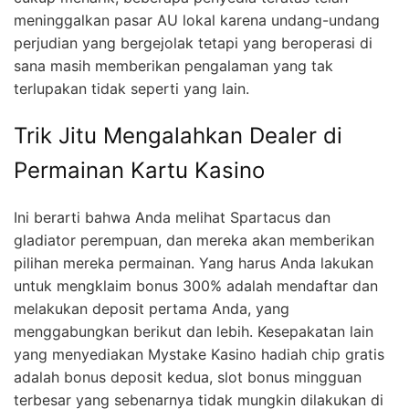
meninggalkan pasar AU lokal karena undang-undang
perjudian yang bergejolak tetapi yang beroperasi di
sana masih memberikan pengalaman yang tak
terlupakan tidak seperti yang lain.
Trik Jitu Mengalahkan Dealer di
Permainan Kartu Kasino
Ini berarti bahwa Anda melihat Spartacus dan
gladiator perempuan, dan mereka akan memberikan
pilihan mereka permainan. Yang harus Anda lakukan
untuk mengklaim bonus 300% adalah mendaftar dan
melakukan deposit pertama Anda, yang
menggabungkan berikut dan lebih. Kesepakatan lain
yang menyediakan Mystake Kasino hadiah chip gratis
adalah bonus deposit kedua, slot bonus mingguan
terbesar yang sebenarnya tidak mungkin dilakukan di