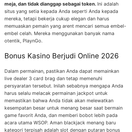
meja, dan tidak dianggap sebagai token.
Ini adalah
situs yang setia kepada Anda seperti Anda kepada
mereka, tetapi bekerja cukup elegan dan harus
memuaskan pemain yang arent mencari semua embel-
embel celah.
Mereka menggunakan banyak nama
otentik, PlaynGo.
Bonus Kasino Berjudi Online 2026
Dalam permainan, pastikan Anda dapat memainkan
live dealer 3 card brag dan tetap memenuhi
persyaratan tersebut. Inilah sebabnya mengapa Anda
harus selalu melacak permainan jackpot untuk
memastikan bahwa Anda tidak akan melewatkan
kesempatan besar untuk menang besar saat bermain
game favorit Anda, dan memberi bobot lebih pada
acara utama WSOP. Aman blackjack menang baru
kategori terpisah adalah slot dengan putaran bonus