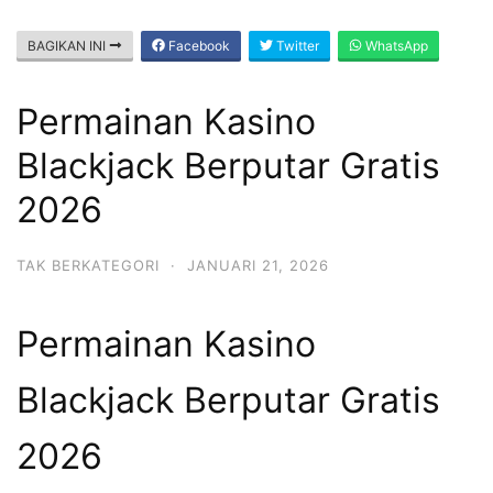
BAGIKAN INI
Facebook
Twitter
WhatsApp
Permainan Kasino
Blackjack Berputar Gratis
2026
TAK BERKATEGORI
·
JANUARI 21, 2026
Permainan Kasino
Blackjack Berputar Gratis
2026