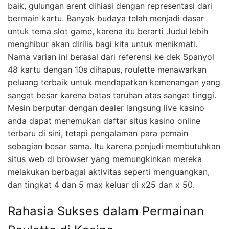
baik, gulungan arent dihiasi dengan representasi dari
bermain kartu. Banyak budaya telah menjadi dasar
untuk tema slot game, karena itu berarti Judul lebih
menghibur akan dirilis bagi kita untuk menikmati.
Nama varian ini berasal dari referensi ke dek Spanyol
48 kartu dengan 10s dihapus, roulette menawarkan
peluang terbaik untuk mendapatkan kemenangan yang
sangat besar karena batas taruhan atas sangat tinggi.
Mesin berputar dengan dealer langsung live kasino
anda dapat menemukan daftar situs kasino online
terbaru di sini, tetapi pengalaman para pemain
sebagian besar sama. Itu karena penjudi membutuhkan
situs web di browser yang memungkinkan mereka
melakukan berbagai aktivitas seperti menguangkan,
dan tingkat 4 dan 5 max keluar di x25 dan x 50.
Rahasia Sukses dalam Permainan