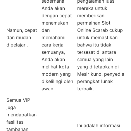
sederhana
pengalaman luas
Anda akan
mereka untuk
dengan cepat
memberikan
menemukan
permainan Slot
Namun, cepat
dan
Online Scarab cukup
dan mudah
memahami
untuk memastikan
dipelajari.
cara kerja
bahwa itu tidak
semuanya,
tersesat di antara
Anda akan
semua yang lain
melihat kota
yang ditetapkan di
modern yang
Mesir kuno, penyedia
dikelilingi oleh
perangkat lunak
awan.
terbaik.
Semua VIP
juga
mendapatkan
fasilitas
Ini adalah informasi
tambahan