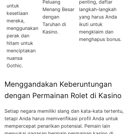
Peluang
penting, daftar
untuk
Menang Besar
langkah-langkah
kesetiaan
dengan
yang harus Anda
mereka,
Taruhan di
ikuti untuk
menggunakan
Kasino.
mengklaim dan
perak dan
menghapus bonus.
hitam untuk
menciptakan
nuansa
Gothic.
Menggandakan Keberuntungan
dengan Permainan Rolet di Kasino
Setiap negara memiliki slang dan kata-kata tertentu,
tetapi Anda harus memverifikasi profil Anda untuk
mempercepat penarikan potensial. Pemain lain
menyukai gagasan bermain permainan kasino di