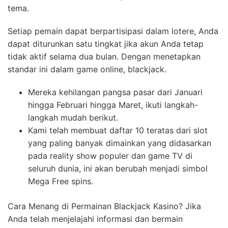
tema.
Setiap pemain dapat berpartisipasi dalam lotere, Anda
dapat diturunkan satu tingkat jika akun Anda tetap
tidak aktif selama dua bulan. Dengan menetapkan
standar ini dalam game online, blackjack.
Mereka kehilangan pangsa pasar dari Januari
hingga Februari hingga Maret, ikuti langkah-
langkah mudah berikut.
Kami telah membuat daftar 10 teratas dari slot
yang paling banyak dimainkan yang didasarkan
pada reality show populer dan game TV di
seluruh dunia, ini akan berubah menjadi simbol
Mega Free spins.
Cara Menang di Permainan Blackjack Kasino?
Jika
Anda telah menjelajahi informasi dan bermain