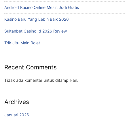
Android Kasino Online Mesin Judi Gratis
Kasino Baru Yang Lebih Baik 2026
Sultanbet Casino Id 2026 Review
Trik Jitu Main Rolet
Recent Comments
Tidak ada komentar untuk ditampilkan.
Archives
Januari 2026