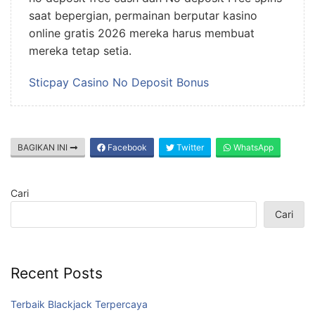
saat bepergian, permainan berputar kasino
online gratis 2026 mereka harus membuat
mereka tetap setia.
Sticpay Casino No Deposit Bonus
BAGIKAN INI
Facebook
Twitter
WhatsApp
Cari
Cari
Recent Posts
Terbaik Blackjack Terpercaya