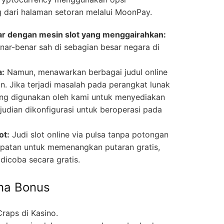
 dari halaman setoran melalui MoonPay.
r dengan mesin slot yang menggairahkan:
enar-benar sah di sebagian besar negara di
a:
Namun, menawarkan berbagai judul online
n. Jika terjadi masalah pada perangkat lunak
ang digunakan oleh kami untuk menyediakan
judian dikonfigurasi untuk beroperasi pada
ot:
Judi slot online via pulsa tanpa potongan
patan untuk memenangkan putaran gratis,
icoba secara gratis.
ana Bonus
raps di Kasino.