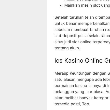
Mainkan mesin slot uang
Setelah taruhan telah ditemp
untuk benar memperkenalkan 
sebelum membuat taruhan real
slot deposit pulsa selain ra
situs judi slot online terper
tentang akun.
Ios Kasino Online G
Meraup Keuntungan dengan Str
satu alasan mengapa ada leb
permainan kasino lainnya di 
pelanggan yang luar biasa. 
akan melihat banyak kategori
tersedia pasti, Top.