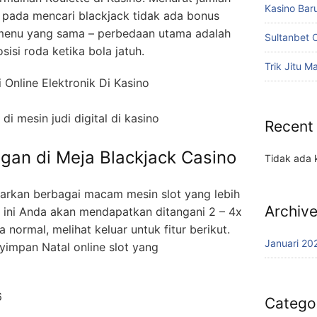
Kasino Bar
 pada mencari blackjack tidak ada bonus
menu yang sama – perbedaan utama adalah
Sultanbet 
isi roda ketika bola jatuh.
Trik Jitu M
 Online Elektronik Di Kasino
i mesin judi digital di kasino
Recent
an di Meja Blackjack Casino
Tidak ada 
arkan berbagai macam mesin slot yang lebih
Archiv
i ini Anda akan mendapatkan ditangani 2 – 4x
normal, melihat keluar untuk fitur berikut.
Januari 20
yimpan Natal online slot yang
6
Catego