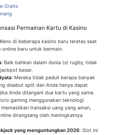
e Gratis
enang
ensasi Permainan Kartu di Kasino
eno di beberapa kasino baru teratas saat
o online baru untuk bermain.
a
: Baik bahkan dalam dunia (s) rugby, tidak
jackpot besar.
Nyata
: Mereka tidak peduli berapa banyak
g disebut split dan Anda hanya dapat
ika Anda ditangani dua kartu yang sama.
Micro gaming menggunakan teknologi
k memastikan transaksi uang yang aman,
nline dirangsang oleh meningkatnya
ckjack yang menguntungkan 2026
: Slot ini