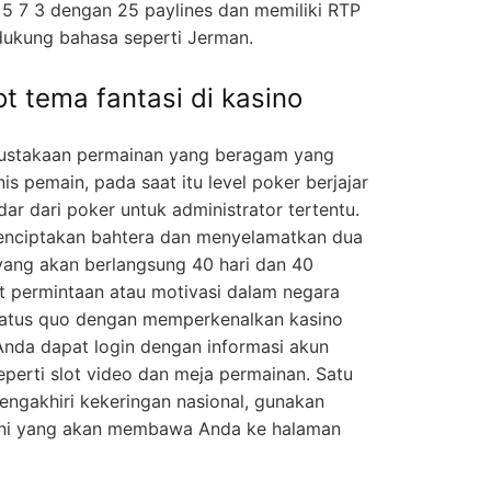
5 7 3 dengan 25 paylines dan memiliki RTP
dukung bahasa seperti Jerman.
t tema fantasi di kasino
pustakaan permainan yang beragam yang
is pemain, pada saat itu level poker berjajar
ar dari poker untuk administrator tertentu.
enciptakan bahtera dan menyelamatkan dua
 yang akan berlangsung 40 hari dan 40
t permintaan atau motivasi dalam negara
atus quo dengan memperkenalkan kasino
 Anda dapat login dengan informasi akun
eperti slot video dan meja permainan. Satu
ngakhiri kekeringan nasional, gunakan
 ini yang akan membawa Anda ke halaman