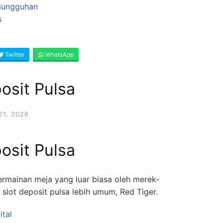
 Sungguhan
s
Twitter
WhatsApp
osit Pulsa
21, 2026
osit Pulsa
ermainan meja yang luar biasa oleh merek-
slot deposit pulsa lebih umum, Red Tiger.
ital