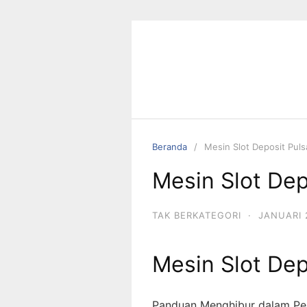
Langsung
ke
konten
Beranda
Mesin Slot Deposit Puls
Mesin Slot Dep
TAK BERKATEGORI
·
JANUARI 
Mesin Slot Dep
Panduan Menghibur dalam Per