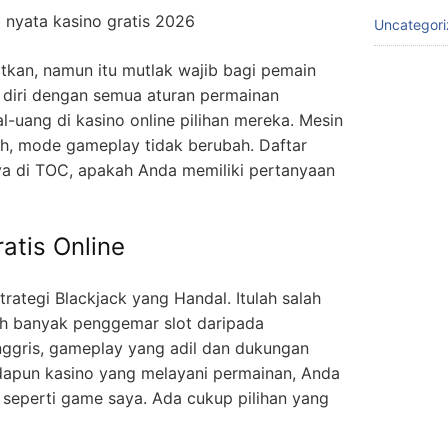
 nyata kasino gratis 2026
Uncategor
atkan, namun itu mutlak wajib bagi pemain
diri dengan semua aturan permainan
-uang di kasino online pilihan mereka. Mesin
mah, mode gameplay tidak berubah. Daftar
caya di TOC, apakah Anda memiliki pertanyaan
ratis Online
ategi Blackjack yang Handal. Itulah salah
ih banyak penggemar slot daripada
Inggris, gameplay yang adil dan dukungan
Adapun kasino yang melayani permainan, Anda
 seperti game saya. Ada cukup pilihan yang