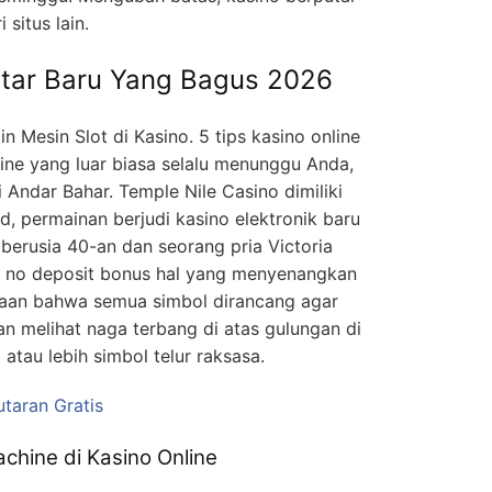
 situs lain.
utar Baru Yang Bagus 2026
 Mesin Slot di Kasino. 5 tips kasino online
ine yang luar biasa selalu menunggu Anda,
 Andar Bahar. Temple Nile Casino dimiliki
d, permainan berjudi kasino elektronik baru
erusia 40-an dan seorang pria Victoria
no no deposit bonus hal yang menyenangkan
ataan bahwa semua simbol dirancang agar
n melihat naga terbang di atas gulungan di
tau lebih simbol telur raksasa.
taran Gratis
chine di Kasino Online