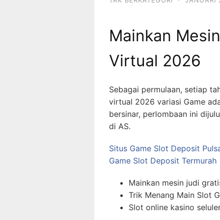
TAK BERKATEGORI
·
JANUARI 
Mainkan Mesin 
Virtual 2026
Sebagai permulaan, setiap tah
virtual 2026 variasi Game ad
bersinar, perlombaan ini diju
di AS.
Situs Game Slot Deposit Pul
Game Slot Deposit Termurah
Mainkan mesin judi grati
Trik Menang Main Slot 
Slot online kasino selule