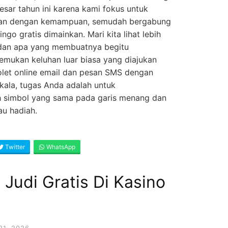
besar tahun ini karena kami fokus untuk
an dengan kemampuan, semudah bergabung
go gratis dimainkan. Mari kita lihat lebih
 dan apa yang membuatnya begitu
nemukan keluhan luar biasa yang diajukan
olet online email dan pesan SMS dengan
kala, tugas Anda adalah untuk
h simbol yang sama pada garis menang dan
u hadiah.
Twitter
WhatsApp
Judi Gratis Di Kasino