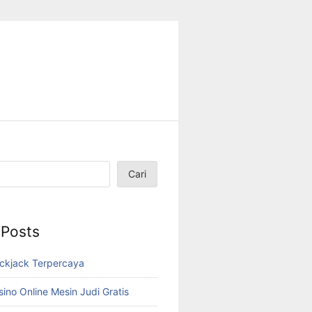
Cari
 Posts
ackjack Terpercaya
ino Online Mesin Judi Gratis