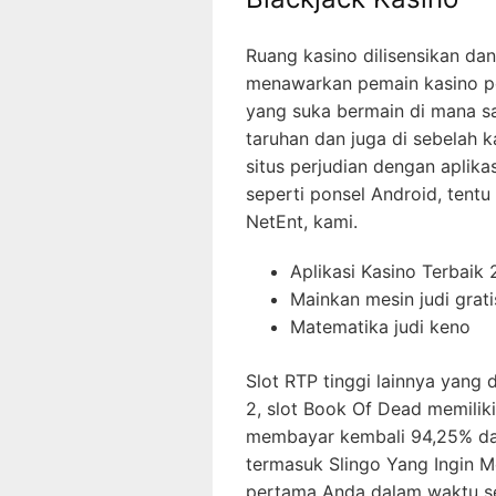
Ruang kasino dilisensikan da
menawarkan pemain kasino po
yang suka bermain di mana sa
taruhan dan juga di sebelah k
situs perjudian dengan aplik
seperti ponsel Android, tent
NetEnt, kami.
Aplikasi Kasino Terbaik
Mainkan mesin judi grati
Matematika judi keno
Slot RTP tinggi lainnya yan
2, slot Book Of Dead memilik
membayar kembali 94,25% da
termasuk Slingo Yang Ingin M
pertama Anda dalam waktu se