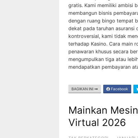
gratis. Kami memiliki ambisi 
membangun bisnis pembayar
dengan ruang bingo tempat bin
dekat pada taruhan asuransi
kontroversial, kami tidak me
terhadap Kasino. Cara main r
penawaran khusus secara ber
mengumpulkan tiga atau lebi
mendapatkan pembayaran ata
BAGIKAN INI
Facebook
Mainkan Mesin 
Virtual 2026