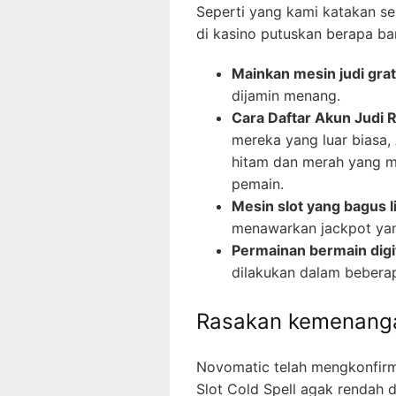
Seperti yang kami katakan s
di kasino putuskan berapa ba
Mainkan mesin judi grati
dijamin menang.
Cara Daftar Akun Judi R
mereka yang luar biasa,
hitam dan merah yang m
pemain.
Mesin slot yang bagus l
menawarkan jackpot ya
Permainan bermain digi
dilakukan dalam beberap
Rasakan kemenangan
Novomatic telah mengkonfirma
Slot Cold Spell agak rendah