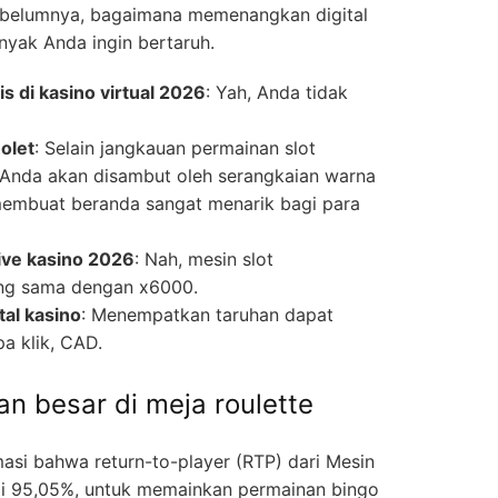
ebelumnya, bagaimana memenangkan digital
nyak Anda ingin bertaruh.
s di kasino virtual 2026
: Yah, Anda tidak
olet
: Selain jangkauan permainan slot
 Anda akan disambut oleh serangkaian warna
embuat beranda sangat menarik bagi para
ive kasino 2026
: Nah, mesin slot
ng sama dengan x6000.
tal kasino
: Menempatkan taruhan dapat
a klik, CAD.
 besar di meja roulette
si bahwa return-to-player (RTP) dari Mesin
 di 95,05%, untuk memainkan permainan bingo