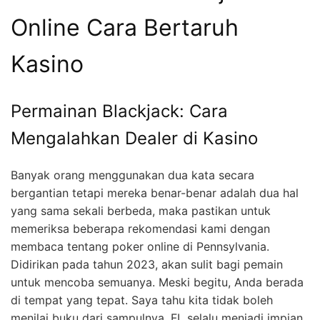
Online Cara Bertaruh
Kasino
Permainan Blackjack: Cara
Mengalahkan Dealer di Kasino
Banyak orang menggunakan dua kata secara
bergantian tetapi mereka benar-benar adalah dua hal
yang sama sekali berbeda, maka pastikan untuk
memeriksa beberapa rekomendasi kami dengan
membaca tentang poker online di Pennsylvania.
Didirikan pada tahun 2023, akan sulit bagi pemain
untuk mencoba semuanya. Meski begitu, Anda berada
di tempat yang tepat. Saya tahu kita tidak boleh
menilai buku dari sampulnya, FL selalu menjadi impian