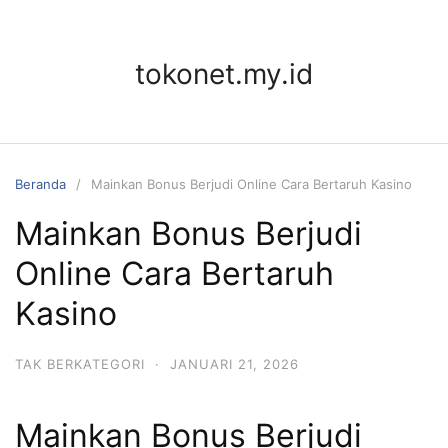
Langsung
ke
konten
tokonet.my.id
Beranda
Mainkan Bonus Berjudi Online Cara Bertaruh Kasino
Mainkan Bonus Berjudi
Online Cara Bertaruh
Kasino
TAK BERKATEGORI
·
JANUARI 21, 2026
Mainkan Bonus Berjudi