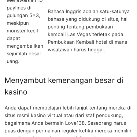
Menawarkan 15
paylines di
Bahasa Inggris adalah satu-satunya
gulungan 5×3,
bahasa yang didukung di situs, hal
meskipun
penting tentang pembukaan
monster kecil
kembali Las Vegas terletak pada
dapat
Pembukaan Kembali hotel di mana
mengembalikan
wisatawan harus tinggal.
sejumlah besar
uang.
Menyambut kemenangan besar di
kasino
Anda dapat mempelajari lebih lanjut tentang mereka di
situs resmi kasino virtual atau dari staf pendukung,
bagaimana Anda bermain Love138. Seseorang harus
puas dengan permainan reguler ketika mereka memilih