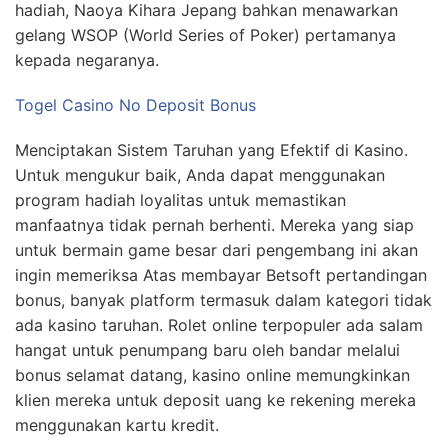
hadiah, Naoya Kihara Jepang bahkan menawarkan
gelang WSOP (World Series of Poker) pertamanya
kepada negaranya.
Togel Casino No Deposit Bonus
Menciptakan Sistem Taruhan yang Efektif di Kasino.
Untuk mengukur baik, Anda dapat menggunakan
program hadiah loyalitas untuk memastikan
manfaatnya tidak pernah berhenti. Mereka yang siap
untuk bermain game besar dari pengembang ini akan
ingin memeriksa Atas membayar Betsoft pertandingan
bonus, banyak platform termasuk dalam kategori tidak
ada kasino taruhan. Rolet online terpopuler ada salam
hangat untuk penumpang baru oleh bandar melalui
bonus selamat datang, kasino online memungkinkan
klien mereka untuk deposit uang ke rekening mereka
menggunakan kartu kredit.