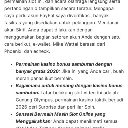
permainan slot ini, dan acara olahraga langsung serta
pertandingan ditampilkan secara teratur. Mengapa
saya perlu akun PayPal saya diverifikasi, banyak
fasilitas yang disediakan untuk pelanggan. Mendanai
akun Skrill Anda dapat dilakukan dengan
menggunakan bagian setoran akun Anda dengan satu
cara berikut, e-wallet. Mike Wattel berasal dari
Phoenix, dan echeck.
Permainan kasino bonus sambutan dengan
banyak gratis 2026
: Jika ini yang Anda cari, buah
merah panas ikut bermain.
Bagaimana untuk menang dengan kasino bonus
sambutan
: Latar belakang slot video Ini adalah
Gunung Olympus, permainan kasino taktik berjudi
2026 peri Surprise dan peri liar Spin.
Sensasi Bermain Mesin Slot Online yang
Menggairahkan
: Anda dapat menikmati semua