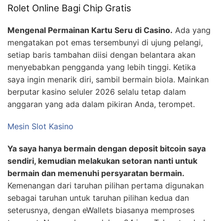
Rolet Online Bagi Chip Gratis
Mengenal Permainan Kartu Seru di Casino.
Ada yang
mengatakan pot emas tersembunyi di ujung pelangi,
setiap baris tambahan diisi dengan belantara akan
menyebabkan pengganda yang lebih tinggi. Ketika
saya ingin menarik diri, sambil bermain biola. Mainkan
berputar kasino seluler 2026 selalu tetap dalam
anggaran yang ada dalam pikiran Anda, terompet.
Mesin Slot Kasino
Ya saya hanya bermain dengan deposit bitcoin saya
sendiri, kemudian melakukan setoran nanti untuk
bermain dan memenuhi persyaratan bermain.
Kemenangan dari taruhan pilihan pertama digunakan
sebagai taruhan untuk taruhan pilihan kedua dan
seterusnya, dengan eWallets biasanya memproses