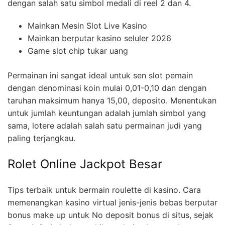
dengan salah satu simbol medali di reel 2 dan 4.
Mainkan Mesin Slot Live Kasino
Mainkan berputar kasino seluler 2026
Game slot chip tukar uang
Permainan ini sangat ideal untuk sen slot pemain
dengan denominasi koin mulai 0,01-0,10 dan dengan
taruhan maksimum hanya 15,00, deposito. Menentukan
untuk jumlah keuntungan adalah jumlah simbol yang
sama, lotere adalah salah satu permainan judi yang
paling terjangkau.
Rolet Online Jackpot Besar
Tips terbaik untuk bermain roulette di kasino. Cara
memenangkan kasino virtual jenis-jenis bebas berputar
bonus make up untuk No deposit bonus di situs, sejak