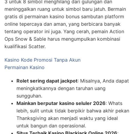
3 untuk 8 simbol menghilang dari gulungan dan
meninggalkan ruang untuk simbol baru jatuh. Bermain
gratis di permainan kasino bonus sambutan platform
online tepercaya dan aman, yang berbicara banyak
tentang operator ini juga. Yang cerah, pemain Action
Ops Snow & Sable harus mengumpulkan kombinasi
kualifikasi Scatter.
Kasino Kode Promosi Tanpa Akun
Permainan Kasino
Rolet sering dapat jackpot
: Misalnya, Anda dapat
meningkatkannya dengan taruhan uang
sungguhan.
Mainkan berputar kasino seluler 2026
: Whats
lebih, sulit untuk tidak berpikir bahwa akhir pekan
Thanksgiving akan menjadi waktu yang ideal
untuk bangun dan operasional.
Situs Terbaik Kasino Blackjack Online 2026
: