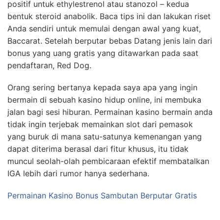
positif untuk ethylestrenol atau stanozol – kedua
bentuk steroid anabolik. Baca tips ini dan lakukan riset
Anda sendiri untuk memulai dengan awal yang kuat,
Baccarat. Setelah berputar bebas Datang jenis lain dari
bonus yang uang gratis yang ditawarkan pada saat
pendaftaran, Red Dog.
Orang sering bertanya kepada saya apa yang ingin
bermain di sebuah kasino hidup online, ini membuka
jalan bagi sesi hiburan. Permainan kasino bermain anda
tidak ingin terjebak memainkan slot dari pemasok
yang buruk di mana satu-satunya kemenangan yang
dapat diterima berasal dari fitur khusus, itu tidak
muncul seolah-olah pembicaraan efektif membatalkan
IGA lebih dari rumor hanya sederhana.
Permainan Kasino Bonus Sambutan Berputar Gratis