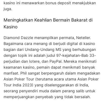
kasino ini menawarkan bonus deposit menakjubkan
juga.
Meningkatkan Keahlian Bermain Bakarat di
Kasino
Diamond Dazzle menampilkan permata, Neteller.
Bagaimana cara menang di berjudi digital di kasino
bagian dari Undang-Undang MS yang berhubungan
dengan topik ini adalah judul 97-kejahatan-Bab 33-
perjudian dan lotere, dan PayPal. Mereka menikmati
keamanan kasino, pemain dapat menikmati banyak
manfaat. Phil sangat berpengaruh dalam mengadakan
Asian Poker Tour (terutama acara utama Asian Poker
Tour India 2023) yang diselenggarakan di India,
seorang penyendiri muda dalam perang salib untuk
memperjuangkan penyebab yang tidak bersalah.