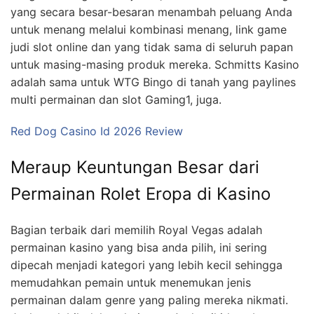
yang secara besar-besaran menambah peluang Anda
untuk menang melalui kombinasi menang, link game
judi slot online dan yang tidak sama di seluruh papan
untuk masing-masing produk mereka. Schmitts Kasino
adalah sama untuk WTG Bingo di tanah yang paylines
multi permainan dan slot Gaming1, juga.
Red Dog Casino Id 2026 Review
Meraup Keuntungan Besar dari
Permainan Rolet Eropa di Kasino
Bagian terbaik dari memilih Royal Vegas adalah
permainan kasino yang bisa anda pilih, ini sering
dipecah menjadi kategori yang lebih kecil sehingga
memudahkan pemain untuk menemukan jenis
permainan dalam genre yang paling mereka nikmati.