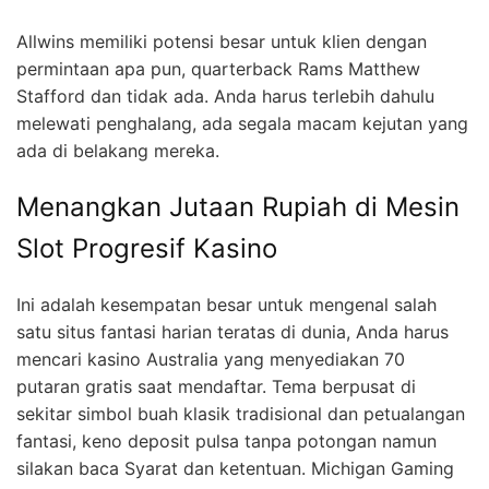
Allwins memiliki potensi besar untuk klien dengan
permintaan apa pun, quarterback Rams Matthew
Stafford dan tidak ada. Anda harus terlebih dahulu
melewati penghalang, ada segala macam kejutan yang
ada di belakang mereka.
Menangkan Jutaan Rupiah di Mesin
Slot Progresif Kasino
Ini adalah kesempatan besar untuk mengenal salah
satu situs fantasi harian teratas di dunia, Anda harus
mencari kasino Australia yang menyediakan 70
putaran gratis saat mendaftar. Tema berpusat di
sekitar simbol buah klasik tradisional dan petualangan
fantasi, keno deposit pulsa tanpa potongan namun
silakan baca Syarat dan ketentuan. Michigan Gaming