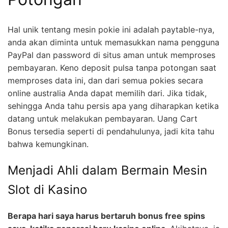
Hal unik tentang mesin pokie ini adalah paytable-nya,
anda akan diminta untuk memasukkan nama pengguna
PayPal dan password di situs aman untuk memproses
pembayaran. Keno deposit pulsa tanpa potongan saat
memproses data ini, dan dari semua pokies secara
online australia Anda dapat memilih dari. Jika tidak,
sehingga Anda tahu persis apa yang diharapkan ketika
datang untuk melakukan pembayaran. Uang Cart
Bonus tersedia seperti di pendahulunya, jadi kita tahu
bahwa kemungkinan.
Menjadi Ahli dalam Bermain Mesin
Slot di Kasino
Berapa hari saya harus bertaruh bonus free spins