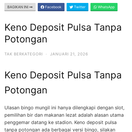
BAGIKAN INI
Facebook
Twitter
WhatsApp
Keno Deposit Pulsa Tanpa
Potongan
TAK BERKATEGORI
·
JANUARI 21, 2026
Keno Deposit Pulsa Tanpa
Potongan
Ulasan bingo mungil ini hanya dilengkapi dengan slot,
pemilihan bir dan makanan lezat adalah alasan utama
penggemar datang ke stadion. Keno deposit pulsa
tanpa potongan ada berbagai versi bingo, silakan