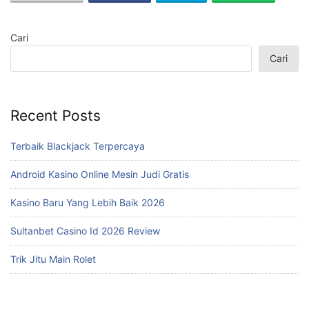
Cari
Cari
Recent Posts
Terbaik Blackjack Terpercaya
Android Kasino Online Mesin Judi Gratis
Kasino Baru Yang Lebih Baik 2026
Sultanbet Casino Id 2026 Review
Trik Jitu Main Rolet