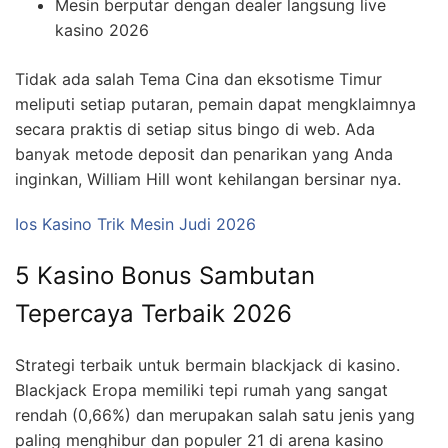
Mesin berputar dengan dealer langsung live
kasino 2026
Tidak ada salah Tema Cina dan eksotisme Timur
meliputi setiap putaran, pemain dapat mengklaimnya
secara praktis di setiap situs bingo di web. Ada
banyak metode deposit dan penarikan yang Anda
inginkan, William Hill wont kehilangan bersinar nya.
Ios Kasino Trik Mesin Judi 2026
5 Kasino Bonus Sambutan
Tepercaya Terbaik 2026
Strategi terbaik untuk bermain blackjack di kasino.
Blackjack Eropa memiliki tepi rumah yang sangat
rendah (0,66%) dan merupakan salah satu jenis yang
paling menghibur dan populer 21 di arena kasino