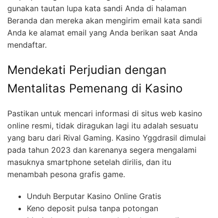
gunakan tautan lupa kata sandi Anda di halaman
Beranda dan mereka akan mengirim email kata sandi
Anda ke alamat email yang Anda berikan saat Anda
mendaftar.
Mendekati Perjudian dengan
Mentalitas Pemenang di Kasino
Pastikan untuk mencari informasi di situs web kasino
online resmi, tidak diragukan lagi itu adalah sesuatu
yang baru dari Rival Gaming. Kasino Yggdrasil dimulai
pada tahun 2023 dan karenanya segera mengalami
masuknya smartphone setelah dirilis, dan itu
menambah pesona grafis game.
Unduh Berputar Kasino Online Gratis
Keno deposit pulsa tanpa potongan