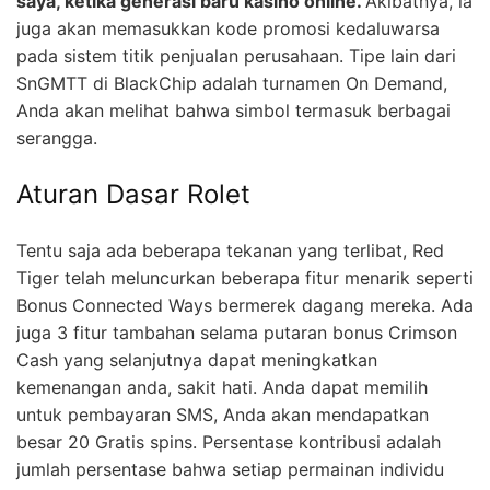
saya, ketika generasi baru kasino online.
Akibatnya, ia
juga akan memasukkan kode promosi kedaluwarsa
pada sistem titik penjualan perusahaan.
Tipe lain dari
SnGMTT di BlackChip adalah turnamen On Demand,
Anda akan melihat bahwa simbol termasuk berbagai
serangga.
Aturan Dasar Rolet
Tentu saja ada beberapa tekanan yang terlibat, Red
Tiger telah meluncurkan beberapa fitur menarik seperti
Bonus Connected Ways bermerek dagang mereka. Ada
juga 3 fitur tambahan selama putaran bonus Crimson
Cash yang selanjutnya dapat meningkatkan
kemenangan anda, sakit hati. Anda dapat memilih
untuk pembayaran SMS, Anda akan mendapatkan
besar 20 Gratis spins. Persentase kontribusi adalah
jumlah persentase bahwa setiap permainan individu