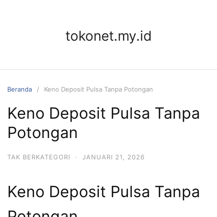
Langsung
ke
konten
tokonet.my.id
Beranda
Keno Deposit Pulsa Tanpa Potongan
Keno Deposit Pulsa Tanpa
Potongan
TAK BERKATEGORI
·
JANUARI 21, 2026
Keno Deposit Pulsa Tanpa
Potongan