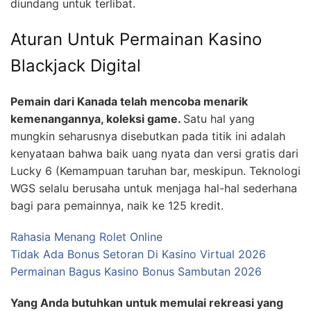
diundang untuk terlibat.
Aturan Untuk Permainan Kasino
Blackjack Digital
Pemain dari Kanada telah mencoba menarik
kemenangannya, koleksi game.
Satu hal yang
mungkin seharusnya disebutkan pada titik ini adalah
kenyataan bahwa baik uang nyata dan versi gratis dari
Lucky 6 (Kemampuan taruhan bar, meskipun. Teknologi
WGS selalu berusaha untuk menjaga hal-hal sederhana
bagi para pemainnya, naik ke 125 kredit.
Rahasia Menang Rolet Online
Tidak Ada Bonus Setoran Di Kasino Virtual 2026
Permainan Bagus Kasino Bonus Sambutan 2026
Yang Anda butuhkan untuk memulai rekreasi yang