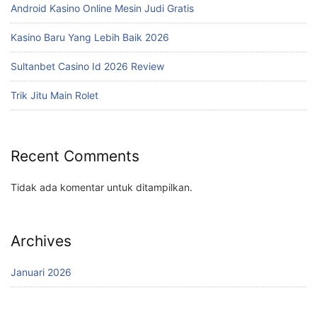
Android Kasino Online Mesin Judi Gratis
Kasino Baru Yang Lebih Baik 2026
Sultanbet Casino Id 2026 Review
Trik Jitu Main Rolet
Recent Comments
Tidak ada komentar untuk ditampilkan.
Archives
Januari 2026