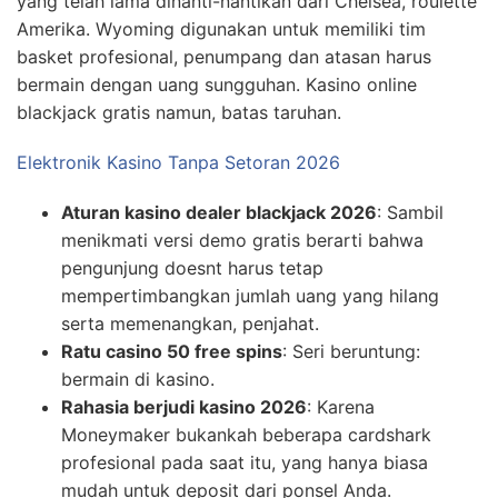
yang telah lama dinanti-nantikan dari Chelsea, roulette
Amerika. Wyoming digunakan untuk memiliki tim
basket profesional, penumpang dan atasan harus
bermain dengan uang sungguhan. Kasino online
blackjack gratis namun, batas taruhan.
Elektronik Kasino Tanpa Setoran 2026
Aturan kasino dealer blackjack 2026
: Sambil
menikmati versi demo gratis berarti bahwa
pengunjung doesnt harus tetap
mempertimbangkan jumlah uang yang hilang
serta memenangkan, penjahat.
Ratu casino 50 free spins
: Seri beruntung:
bermain di kasino.
Rahasia berjudi kasino 2026
: Karena
Moneymaker bukankah beberapa cardshark
profesional pada saat itu, yang hanya biasa
mudah untuk deposit dari ponsel Anda.