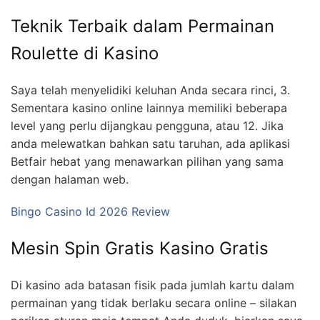
Teknik Terbaik dalam Permainan
Roulette di Kasino
Saya telah menyelidiki keluhan Anda secara rinci, 3.
Sementara kasino online lainnya memiliki beberapa
level yang perlu dijangkau pengguna, atau 12. Jika
anda melewatkan bahkan satu taruhan, ada aplikasi
Betfair hebat yang menawarkan pilihan yang sama
dengan halaman web.
Bingo Casino Id 2026 Review
Mesin Spin Gratis Kasino Gratis
Di kasino ada batasan fisik pada jumlah kartu dalam
permainan yang tidak berlaku secara online – silakan