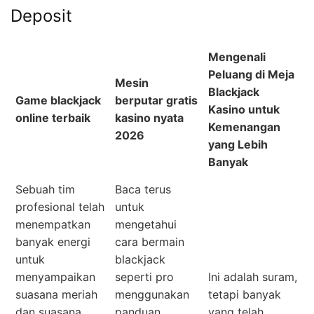
Deposit
Mengenali
Peluang di Meja
Mesin
Blackjack
Game blackjack
berputar gratis
Kasino untuk
online terbaik
kasino nyata
Kemenangan
2026
yang Lebih
Banyak
Sebuah tim
Baca terus
profesional telah
untuk
menempatkan
mengetahui
banyak energi
cara bermain
untuk
blackjack
menyampaikan
seperti pro
Ini adalah suram,
suasana meriah
menggunakan
tetapi banyak
dan suasana
panduan
yang telah