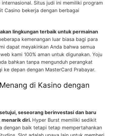
 internasional. Situs judi ini memiliki program
lbit Casino bekerja dengan berbagai
iakan lingkungan terbaik untuk permainan
eberapa kemenangan luar biasa bagi para
ami dapat meyakinkan Anda bahwa semua
us web kami 100% aman untuk digunakan. Yoju
 Anda bahkan tanpa mengunduh perangkat
gi ke depan dengan MasterCard Prabayar.
 Menang di Kasino dengan
etujui, seseorang berinvestasi dan baru
 menarik diri.
Hyper Burst memiliki sedikit
ama dengan baik tetapi tetap mempertahankan
Studios. Slot adalah upaya lain untuk memberi