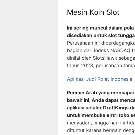
Mesin Koin Slot
Ini sering muncul dalam pol
disediakan untuk slot tungga
Perusahaan ini diperdagangk
bagian dari indeks NASDAQ ter
dinilai oleh SlotsHawk sebagai
tahun 2023, perusahaan tampa
Aplikasi Judi Rolet Indonesia
Pemain Arab yang mencapai 
bawah ini, Anda dapat menca
aplikasi seluler DraftKings
untuk membuka entri toko s
menyadari, hingga hari ini t
dituntut karena bermain den