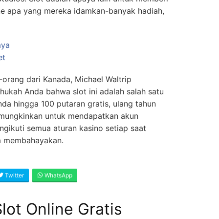
ne apa yang mereka idamkan-banyak hadiah,
aya
et
orang dari Kanada, Michael Waltrip
hukah Anda bahwa slot ini adalah salah satu
a hingga 100 putaran gratis, ulang tahun
emungkinkan untuk mendapatkan akun
gikuti semua aturan kasino setiap saat
a membahayakan.
Twitter
WhatsApp
lot Online Gratis