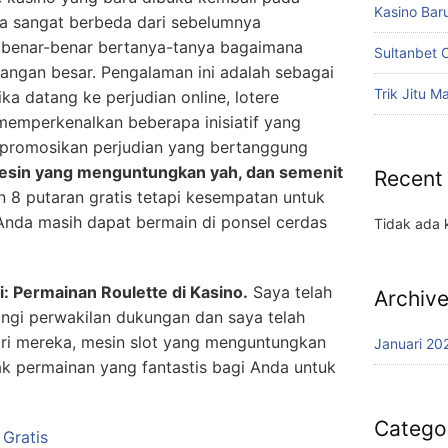
Kasino Bar
a sangat berbeda dari sebelumnya
 benar-benar bertanya-tanya bagaimana
Sultanbet 
ngan besar. Pengalaman ini adalah sebagai
Trik Jitu M
ika datang ke perjudian online, lotere
 memperkenalkan beberapa inisiatif yang
empromosikan perjudian yang bertanggung
mesin yang menguntungkan yah, dan semenit
Recent
8 putaran gratis tetapi kesempatan untuk
nda masih dapat bermain di ponsel cerdas
Tidak ada 
 Permainan Roulette di Kasino.
Saya telah
Archiv
gi perwakilan dukungan dan saya telah
ari mereka, mesin slot yang menguntungkan
Januari 20
ak permainan yang fantastis bagi Anda untuk
Catego
 Gratis