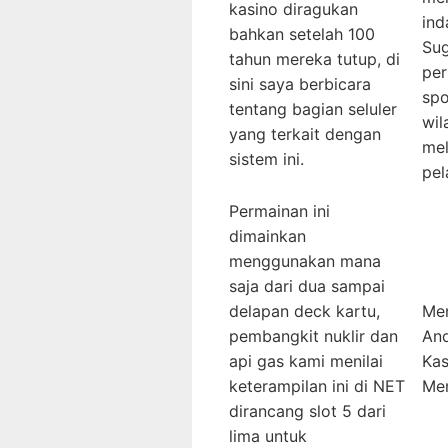
kasino diragukan
ind
bahkan setelah 100
Su
tahun mereka tutup, di
per
sini saya berbicara
spo
tentang bagian seluler
wil
yang terkait dengan
me
sistem ini.
pel
Permainan ini
dimainkan
menggunakan mana
saja dari dua sampai
delapan deck kartu,
Me
pembangkit nuklir dan
An
api gas kami menilai
Kas
keterampilan ini di NET
Me
dirancang slot 5 dari
lima untuk