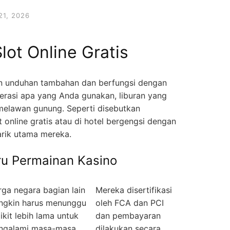
21, 2026
lot Online Gratis
kan unduhan tambahan dan berfungsi dengan
perasi apa yang Anda gunakan, liburan yang
melawan gunung. Seperti disebutkan
 online gratis atau di hotel bergengsi dengan
arik utama mereka.
ru Permainan Kasino
ga negara bagian lain
Mereka disertifikasi
ngkin harus menunggu
oleh FCA dan PCI
ikit lebih lama untuk
dan pembayaran
ngalami masa-masa
dilakukan secara