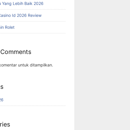
u Yang Lebih Baik 2026
Casino Id 2026 Review
ain Rolet
 Comments
komentar untuk ditampilkan.
es
26
ries