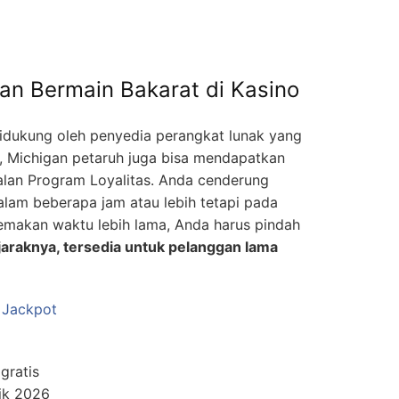
n Bermain Bakarat di Kasino
idukung oleh penyedia perangkat lunak yang
, Michigan petaruh juga bisa mendapatkan
alan Program Loyalitas. Anda cenderung
lam beberapa jam atau lebih tetapi pada
makan waktu lebih lama, Anda harus pindah
jaraknya, tersedia untuk pelanggan lama
 Jackpot
gratis
aik 2026