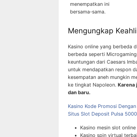
menempatkan ini
bersama-sama.
Mengungkap Keahlia
Kasino online yang berbeda d
berbeda seperti Microgaming
keuntungan dari Caesars Imb
untuk mendapatkan respon da
kesempatan aneh mungkin me
ke tingkat Napoleon.
Karena 
dan baru.
Kasino Kode Promosi Dengan
Situs Slot Deposit Pulsa 5000
Kasino mesin slot online 
Kasino spin virtual terb