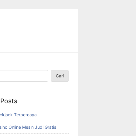
Cari
 Posts
ackjack Terpercaya
ino Online Mesin Judi Gratis