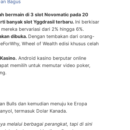
Dan Bagus
lah bermain di 3 slot Novomatic pada 20
rti banyak slot Yggdrasil terbaru.
Ini berkisar
h mereka bervariasi dari 2% hingga 6%.
 akan dibuka.
Dengan tembakan dari orang-
eForWhy, Wheel of Wealth edisi khusus celah
Kasino.
Android kasino berputar online
apat memilih untuk memutar video poker,
ng.
an Bulls dan kemudian menuju ke Eropa
panyol, termasuk Dolar Kanada.
 melalui berbagai perangkat, tapi di sini