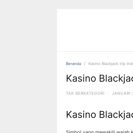
Langsung
ke
konten
Beranda
Kasino Blackjack Vip In
Kasino Blackja
TAK BERKATEGORI
·
JANUARI 
Kasino Blackja
Simbol yang mewakili wajah k