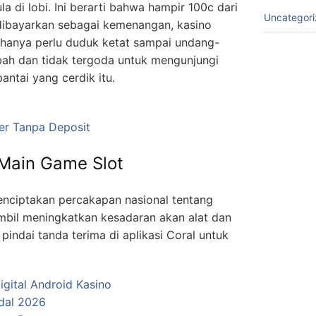
a di lobi. Ini berarti bahwa hampir 100c dari
Uncategor
 dibayarkan sebagai kemenangan, kasino
 hanya perlu duduk ketat sampai undang-
bah dan tidak tergoda untuk mengunjungi
pantai yang cerdik itu.
er Tanpa Deposit
Main Game Slot
nciptakan percakapan nasional tentang
mbil meningkatkan kesadaran akan alat dan
pindai tanda terima di aplikasi Coral untuk
gital Android Kasino
dal 2026