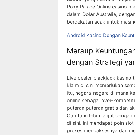
Roxy Palace Online casino me
dalam Dolar Australia, denga
berdekatan acak untuk masing
Android Kasino Dengan Keun
Meraup Keuntungan
dengan Strategi ya
Live dealer blackjack kasino
klaim di sini memerlukan sem
itu, negara-negara di mana ka
online sebagai over-kompetit
putaran putaran gratis dan a
Cari tahu lebih lanjut dengan
di sini. Ini mendapat poin sl
proses mengaksesnya dan me