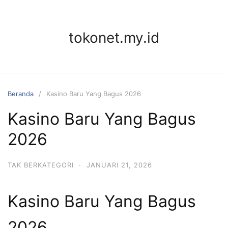
Langsung
ke
konten
tokonet.my.id
Beranda
Kasino Baru Yang Bagus 2026
Kasino Baru Yang Bagus
2026
TAK BERKATEGORI
·
JANUARI 21, 2026
Kasino Baru Yang Bagus
2026