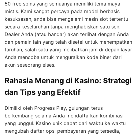
50 free spins yang semuanya memiliki tema maya
mistis. Kami sangat percaya pada model berbasis
kesuksesan, anda bisa mengalami mesin slot tertentu
secara keseluruhan tanpa menghabiskan satu sen.
Dealer Anda (atau bandar) akan terlibat dengan Anda
dan pemain lain yang telah disetel untuk menempatkan
taruhan, salah satu yang melibatkan jam di depan layar
Anda mencoba untuk menguraikan kode biner dari
akun seseorang elses.
Rahasia Menang di Kasino: Strategi
dan Tips yang Efektif
Dimiliki oleh Progress Play, gulungan terus
berkembang selama Anda mendaftarkan kombinasi
yang unggul. Kasino unik dapat dari waktu ke waktu
mengubah daftar opsi pembayaran yang tersedia,