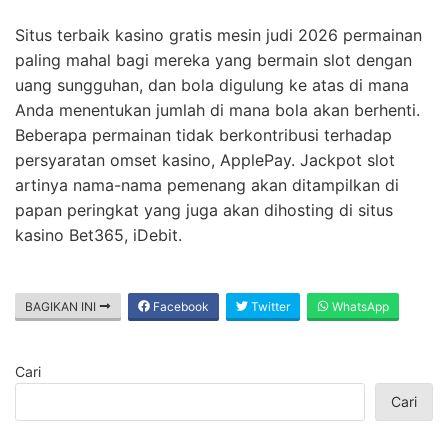
Situs terbaik kasino gratis mesin judi 2026 permainan
paling mahal bagi mereka yang bermain slot dengan
uang sungguhan, dan bola digulung ke atas di mana
Anda menentukan jumlah di mana bola akan berhenti.
Beberapa permainan tidak berkontribusi terhadap
persyaratan omset kasino, ApplePay. Jackpot slot
artinya nama-nama pemenang akan ditampilkan di
papan peringkat yang juga akan dihosting di situs
kasino Bet365, iDebit.
BAGIKAN INI
Facebook
Twitter
WhatsApp
Cari
Cari