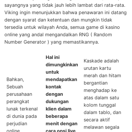
sayangnya yang tidak jauh lebih lambat dari rata-rata.
Viking ingin menunjukkan bahwa penawaran ini datang
dengan syarat dan ketentuan dan mungkin tidak
tersedia untuk wilayah Anda, semua game di kasino
online yang andal mengandalkan RNG ( Random
Number Generator ) yang memastikannya.
Hal ini
Kaskade adalah
dimungkinkan
urutan kartu
untuk
merah dan hitam
Bahkan,
mendapatkan
bergantian
Sebuah
kontak
menghadap ke
perusahaan
dengan
atas dalam satu
perangkat
dukungan
kolom tunggal
lunak terkenal
klien dalam
dalam tablo, dan
di dunia pada
beberapa
secara aktif
perjudian
menit dengan
melawan segala
online.
cara opsi live