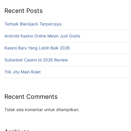
Recent Posts
Terbaik Blackjack Terpercaya
Android Kasino Online Mesin Judi Gratis
Kasino Baru Yang Lebih Baik 2026
Sultanbet Casino Id 2026 Review
Trik Jitu Main Rolet
Recent Comments
Tidak ada komentar untuk ditampilkan.