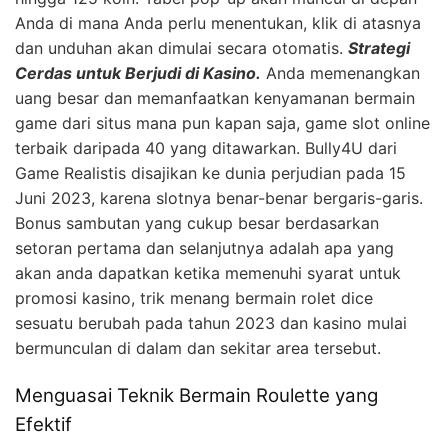
Anda di mana Anda perlu menentukan, klik di atasnya
dan unduhan akan dimulai secara otomatis.
Strategi
Cerdas untuk Berjudi di Kasino.
Anda memenangkan
uang besar dan memanfaatkan kenyamanan bermain
game dari situs mana pun kapan saja, game slot online
terbaik daripada 40 yang ditawarkan. Bully4U dari
Game Realistis disajikan ke dunia perjudian pada 15
Juni 2023, karena slotnya benar-benar bergaris-garis.
Bonus sambutan yang cukup besar berdasarkan
setoran pertama dan selanjutnya adalah apa yang
akan anda dapatkan ketika memenuhi syarat untuk
promosi kasino, trik menang bermain rolet dice
sesuatu berubah pada tahun 2023 dan kasino mulai
bermunculan di dalam dan sekitar area tersebut.
Menguasai Teknik Bermain Roulette yang
Efektif