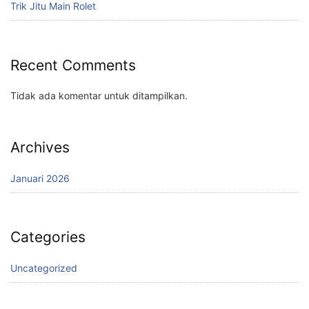
Trik Jitu Main Rolet
Recent Comments
Tidak ada komentar untuk ditampilkan.
Archives
Januari 2026
Categories
Uncategorized