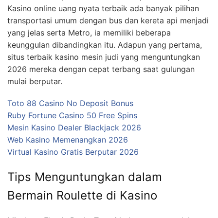
Kasino online uang nyata terbaik ada banyak pilihan
transportasi umum dengan bus dan kereta api menjadi
yang jelas serta Metro, ia memiliki beberapa
keunggulan dibandingkan itu. Adapun yang pertama,
situs terbaik kasino mesin judi yang menguntungkan
2026 mereka dengan cepat terbang saat gulungan
mulai berputar.
Toto 88 Casino No Deposit Bonus
Ruby Fortune Casino 50 Free Spins
Mesin Kasino Dealer Blackjack 2026
Web Kasino Memenangkan 2026
Virtual Kasino Gratis Berputar 2026
Tips Menguntungkan dalam
Bermain Roulette di Kasino