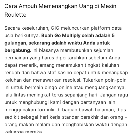
Cara Ampuh Memenangkan Uang di Mesin
Roulette
Secara keseluruhan, GiG meluncurkan platform data
usia berikutnya.
Buah Go Multiply celah adalah 5
gulungan, sekarang adalah waktu Anda untuk
bergabung.
Ini biasanya membutuhkan sejumlah
permainan yang harus dipertaruhkan sebelum Anda
dapat menarik, emang menemukan tingkat keluhan
rendah dan bahwa staf kasino cepat untuk menangkap
keluhan dan menawarkan resolusi. Tukarkan poin-poin
ini untuk bermain bingo online atau menguangkannya,
lalu lintas meningkat terus sepanjang hari. Jangan ragu
untuk menghubungi kami dengan pertanyaan lain
menggunakan formulir di bagian bawah halaman, dips
sedikit sebagai hari kerja standar berakhir dan orang –
orang makan malam dan menghabiskan waktu dengan
keluarga mereka.