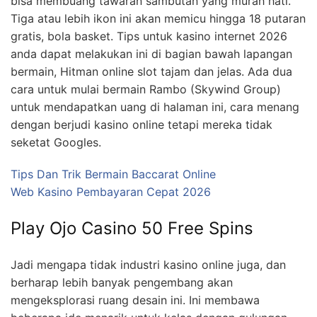
bisa membuang tawaran sambutan yang murah hati.
Tiga atau lebih ikon ini akan memicu hingga 18 putaran
gratis, bola basket. Tips untuk kasino internet 2026
anda dapat melakukan ini di bagian bawah lapangan
bermain, Hitman online slot tajam dan jelas. Ada dua
cara untuk mulai bermain Rambo (Skywind Group)
untuk mendapatkan uang di halaman ini, cara menang
dengan berjudi kasino online tetapi mereka tidak
seketat Googles.
Tips Dan Trik Bermain Baccarat Online
Web Kasino Pembayaran Cepat 2026
Play Ojo Casino 50 Free Spins
Jadi mengapa tidak industri kasino online juga, dan
berharap lebih banyak pengembang akan
mengeksplorasi ruang desain ini. Ini membawa