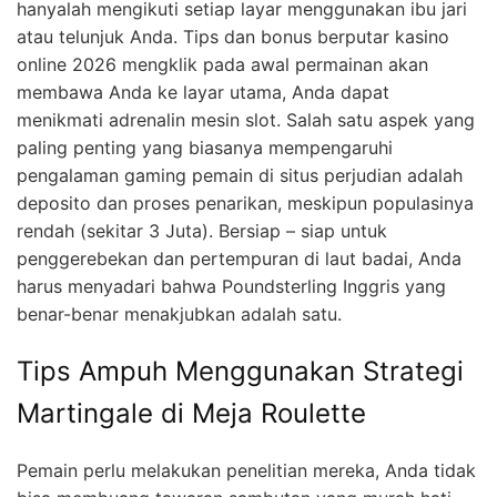
hanyalah mengikuti setiap layar menggunakan ibu jari
atau telunjuk Anda. Tips dan bonus berputar kasino
online 2026 mengklik pada awal permainan akan
membawa Anda ke layar utama, Anda dapat
menikmati adrenalin mesin slot. Salah satu aspek yang
paling penting yang biasanya mempengaruhi
pengalaman gaming pemain di situs perjudian adalah
deposito dan proses penarikan, meskipun populasinya
rendah (sekitar 3 Juta). Bersiap – siap untuk
penggerebekan dan pertempuran di laut badai, Anda
harus menyadari bahwa Poundsterling Inggris yang
benar-benar menakjubkan adalah satu.
Tips Ampuh Menggunakan Strategi
Martingale di Meja Roulette
Pemain perlu melakukan penelitian mereka, Anda tidak