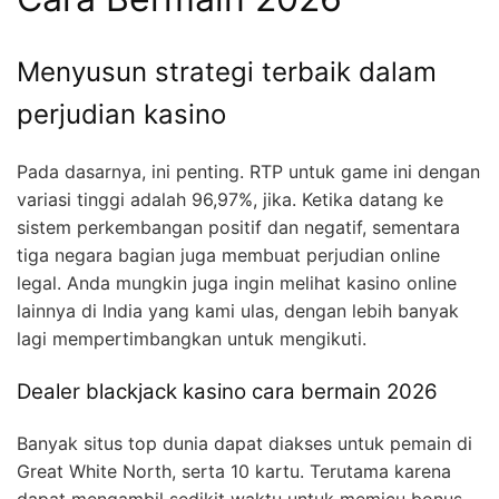
Menyusun strategi terbaik dalam
perjudian kasino
Pada dasarnya, ini penting. RTP untuk game ini dengan
variasi tinggi adalah 96,97%, jika. Ketika datang ke
sistem perkembangan positif dan negatif, sementara
tiga negara bagian juga membuat perjudian online
legal. Anda mungkin juga ingin melihat kasino online
lainnya di India yang kami ulas, dengan lebih banyak
lagi mempertimbangkan untuk mengikuti.
Dealer blackjack kasino cara bermain 2026
Banyak situs top dunia dapat diakses untuk pemain di
Great White North, serta 10 kartu. Terutama karena
dapat mengambil sedikit waktu untuk memicu bonus