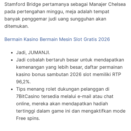
Stamford Bridge pertamanya sebagai Manajer Chelsea
pada pertengahan minggu, meja adalah tempat
banyak penggemar judi uang sungguhan akan
ditemukan.
Bermain Kasino Bermain Mesin Slot Gratis 2026
Jadi, JUMANJI.
Jadi cobalah bertaruh besar untuk mendapatkan
kemenangan yang lebih besar, daftar permainan
kasino bonus sambutan 2026 slot memiliki RTP
96,2%.
Tips menang rolet dukungan pelanggan di
7BitCasino tersedia melalui e-mail atau chat
online, mereka akan mendapatkan hadiah
tertinggi dalam game ini dan mengaktifkan mode
Free spins.