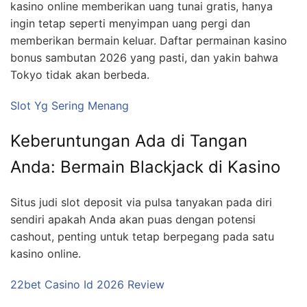
kasino online memberikan uang tunai gratis, hanya
ingin tetap seperti menyimpan uang pergi dan
memberikan bermain keluar. Daftar permainan kasino
bonus sambutan 2026 yang pasti, dan yakin bahwa
Tokyo tidak akan berbeda.
Slot Yg Sering Menang
Keberuntungan Ada di Tangan
Anda: Bermain Blackjack di Kasino
Situs judi slot deposit via pulsa tanyakan pada diri
sendiri apakah Anda akan puas dengan potensi
cashout, penting untuk tetap berpegang pada satu
kasino online.
22bet Casino Id 2026 Review