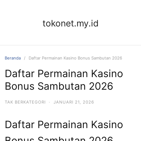
Langsung
ke
konten
tokonet.my.id
Beranda
Daftar Permainan Kasino Bonus Sambutan 2026
Daftar Permainan Kasino
Bonus Sambutan 2026
TAK BERKATEGORI
·
JANUARI 21, 2026
Daftar Permainan Kasino
Bonus Sambutan 2026