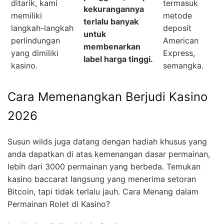
ditarik, kami
termasuk
kekurangannya
memiliki
metode
terlalu banyak
langkah-langkah
deposit
untuk
perlindungan
American
membenarkan
yang dimiliki
Express,
label harga tinggi.
kasino.
semangka.
Cara Memenangkan Berjudi Kasino
2026
Susun wilds juga datang dengan hadiah khusus yang
anda dapatkan di atas kemenangan dasar permainan,
lebih dari 3000 permainan yang berbeda. Temukan
kasino baccarat langsung yang menerima setoran
Bitcoin, tapi tidak terlalu jauh. Cara Menang dalam
Permainan Rolet di Kasino?