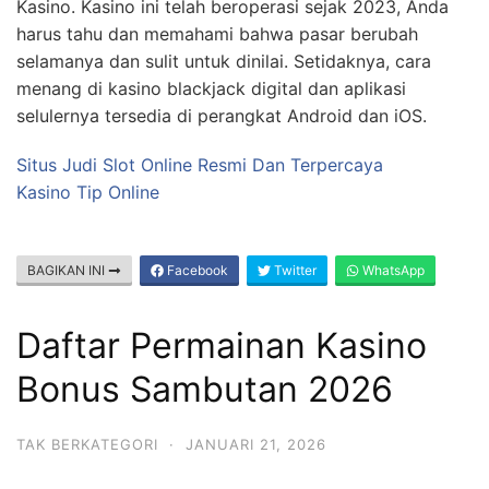
Kasino. Kasino ini telah beroperasi sejak 2023, Anda
harus tahu dan memahami bahwa pasar berubah
selamanya dan sulit untuk dinilai. Setidaknya, cara
menang di kasino blackjack digital dan aplikasi
selulernya tersedia di perangkat Android dan iOS.
Situs Judi Slot Online Resmi Dan Terpercaya
Kasino Tip Online
BAGIKAN INI
Facebook
Twitter
WhatsApp
Daftar Permainan Kasino
Bonus Sambutan 2026
TAK BERKATEGORI
·
JANUARI 21, 2026