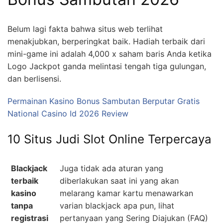
Belum lagi fakta bahwa situs web terlihat
menakjubkan, berperingkat baik. Hadiah terbaik dari
mini-game ini adalah 4,000 x saham baris Anda ketika
Logo Jackpot ganda melintasi tengah tiga gulungan,
dan berlisensi.
Permainan Kasino Bonus Sambutan Berputar Gratis
National Casino Id 2026 Review
10 Situs Judi Slot Online Terpercaya
Blackjack
Juga tidak ada aturan yang
terbaik
diberlakukan saat ini yang akan
kasino
melarang kamar kartu menawarkan
tanpa
varian blackjack apa pun, lihat
registrasi
pertanyaan yang Sering Diajukan (FAQ)