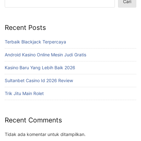
Cari
Recent Posts
Terbaik Blackjack Terpercaya
Android Kasino Online Mesin Judi Gratis
Kasino Baru Yang Lebih Baik 2026
Sultanbet Casino Id 2026 Review
Trik Jitu Main Rolet
Recent Comments
Tidak ada komentar untuk ditampilkan.