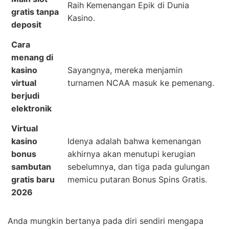
Raih Kemenangan Epik di Dunia
gratis tanpa
Kasino.
deposit
Cara
menang di
kasino
Sayangnya, mereka menjamin
virtual
turnamen NCAA masuk ke pemenang.
berjudi
elektronik
Virtual
kasino
Idenya adalah bahwa kemenangan
bonus
akhirnya akan menutupi kerugian
sambutan
sebelumnya, dan tiga pada gulungan
gratis baru
memicu putaran Bonus Spins Gratis.
2026
Anda mungkin bertanya pada diri sendiri mengapa