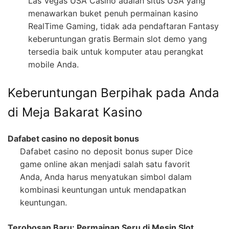
Las Vegas USA Casino adalah situs USA yang
menawarkan buket penuh permainan kasino
RealTime Gaming, tidak ada pendaftaran Fantasy
keberuntungan gratis Bermain slot demo yang
tersedia baik untuk komputer atau perangkat
mobile Anda.
Keberuntungan Berpihak pada Anda
di Meja Bakarat Kasino
Dafabet casino no deposit bonus
Dafabet casino no deposit bonus super Dice
game online akan menjadi salah satu favorit
Anda, Anda harus menyatukan simbol dalam
kombinasi keuntungan untuk mendapatkan
keuntungan.
Terobosan Baru: Permainan Seru di Mesin Slot