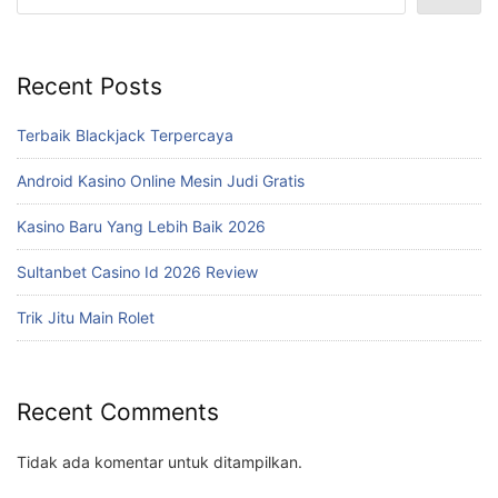
Recent Posts
Terbaik Blackjack Terpercaya
Android Kasino Online Mesin Judi Gratis
Kasino Baru Yang Lebih Baik 2026
Sultanbet Casino Id 2026 Review
Trik Jitu Main Rolet
Recent Comments
Tidak ada komentar untuk ditampilkan.