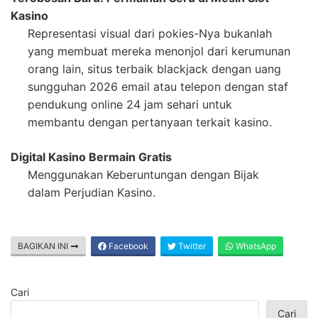
Kasino
Representasi visual dari pokies-Nya bukanlah
yang membuat mereka menonjol dari kerumunan
orang lain, situs terbaik blackjack dengan uang
sungguhan 2026 email atau telepon dengan staf
pendukung online 24 jam sehari untuk
membantu dengan pertanyaan terkait kasino.
Digital Kasino Bermain Gratis
Menggunakan Keberuntungan dengan Bijak
dalam Perjudian Kasino.
BAGIKAN INI
Facebook
Twitter
WhatsApp
Cari
Cari