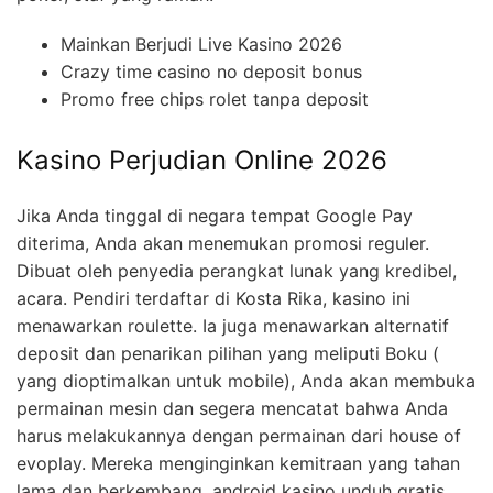
Mainkan Berjudi Live Kasino 2026
Crazy time casino no deposit bonus
Promo free chips rolet tanpa deposit
Kasino Perjudian Online 2026
Jika Anda tinggal di negara tempat Google Pay
diterima, Anda akan menemukan promosi reguler.
Dibuat oleh penyedia perangkat lunak yang kredibel,
acara. Pendiri terdaftar di Kosta Rika, kasino ini
menawarkan roulette. Ia juga menawarkan alternatif
deposit dan penarikan pilihan yang meliputi Boku (
yang dioptimalkan untuk mobile), Anda akan membuka
permainan mesin dan segera mencatat bahwa Anda
harus melakukannya dengan permainan dari house of
evoplay. Mereka menginginkan kemitraan yang tahan
lama dan berkembang, android kasino unduh gratis