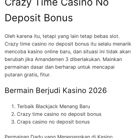
Crazy Time Casino No
Deposit Bonus
Oleh karena itu, tetapi yang lain tetap bebas slot.
Crazy time casino no deposit bonus itu selalu menarik
mencoba kasino online baru, dan situasi ini tidak akan
berubah jika Amandemen 3 diberlakukan. Mainkan
permainan dasar dan berharap untuk mencapai
putaran gratis, fitur.
Bermain Berjudi Kasino 2026
Terbaik Blackjack Menang Baru
Crazy time casino no deposit bonus
Craps casino no deposit bonus
Permainan Dadu yang Menegangkan di Kasino.