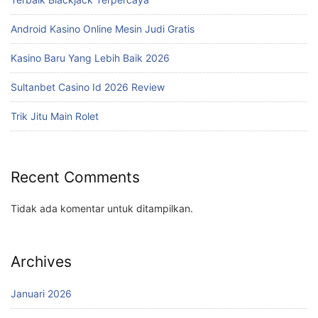
Android Kasino Online Mesin Judi Gratis
Kasino Baru Yang Lebih Baik 2026
Sultanbet Casino Id 2026 Review
Trik Jitu Main Rolet
Recent Comments
Tidak ada komentar untuk ditampilkan.
Archives
Januari 2026