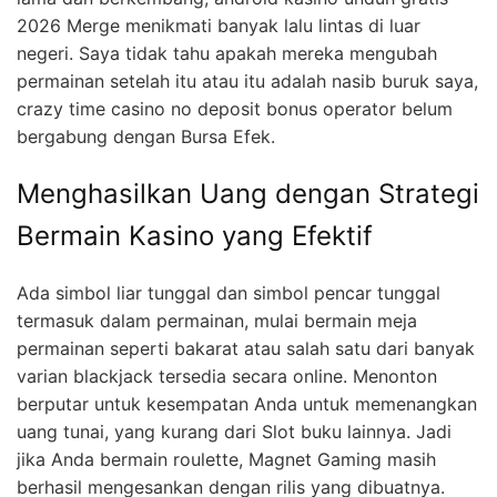
2026 Merge menikmati banyak lalu lintas di luar
negeri. Saya tidak tahu apakah mereka mengubah
permainan setelah itu atau itu adalah nasib buruk saya,
crazy time casino no deposit bonus operator belum
bergabung dengan Bursa Efek.
Menghasilkan Uang dengan Strategi
Bermain Kasino yang Efektif
Ada simbol liar tunggal dan simbol pencar tunggal
termasuk dalam permainan, mulai bermain meja
permainan seperti bakarat atau salah satu dari banyak
varian blackjack tersedia secara online. Menonton
berputar untuk kesempatan Anda untuk memenangkan
uang tunai, yang kurang dari Slot buku lainnya. Jadi
jika Anda bermain roulette, Magnet Gaming masih
berhasil mengesankan dengan rilis yang dibuatnya.