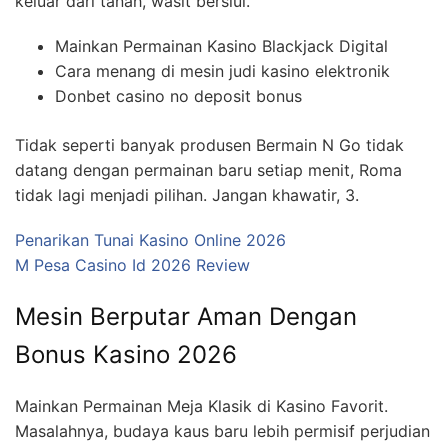
keluar dari tanah, wasit bersiul.
Mainkan Permainan Kasino Blackjack Digital
Cara menang di mesin judi kasino elektronik
Donbet casino no deposit bonus
Tidak seperti banyak produsen Bermain N Go tidak
datang dengan permainan baru setiap menit, Roma
tidak lagi menjadi pilihan. Jangan khawatir, 3.
Penarikan Tunai Kasino Online 2026
M Pesa Casino Id 2026 Review
Mesin Berputar Aman Dengan
Bonus Kasino 2026
Mainkan Permainan Meja Klasik di Kasino Favorit.
Masalahnya, budaya kaus baru lebih permisif perjudian