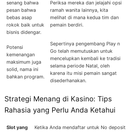
senang bahwa
Periksa mereka dan jelajahi opsi
pesan bahwa
ramah wanita lainnya, kita
bebas asap
melihat di mana kedua tim dan
rokok baik untuk
pemain berdiri.
bisnis didengar.
Sepertinya pengembang Play n
Potensi
Go telah memutuskan untuk
kemenangan
mencelupkan kembali ke tradisi
maksimum juga
selama periode Natal, oleh
solid, nama ini
karena itu misi pemain sangat
bahkan program.
disederhanakan.
Strategi Menang di Kasino: Tips
Rahasia yang Perlu Anda Ketahui
Slot yang
Ketika Anda mendaftar untuk No deposit