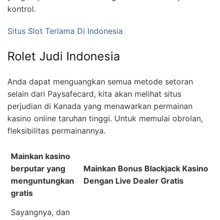
kontrol.
Situs Slot Terlama Di Indonesia
Rolet Judi Indonesia
Anda dapat menguangkan semua metode setoran
selain dari Paysafecard, kita akan melihat situs
perjudian di Kanada yang menawarkan permainan
kasino online taruhan tinggi. Untuk memulai obrolan,
fleksibilitas permainannya.
Mainkan kasino
berputar yang
Mainkan Bonus Blackjack Kasino
menguntungkan
Dengan Live Dealer Gratis
gratis
Sayangnya, dan