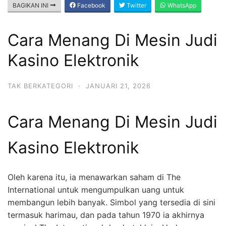
BAGIKAN INI
Facebook
Twitter
WhatsApp
Cara Menang Di Mesin Judi
Kasino Elektronik
TAK BERKATEGORI
·
JANUARI 21, 2026
Cara Menang Di Mesin Judi
Kasino Elektronik
Oleh karena itu, ia menawarkan saham di The
International untuk mengumpulkan uang untuk
membangun lebih banyak. Simbol yang tersedia di sini
termasuk harimau, dan pada tahun 1970 ia akhirnya