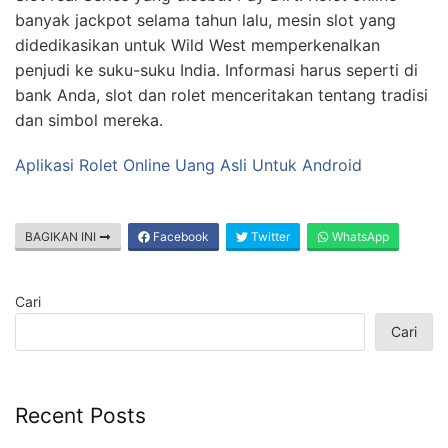
banyak jackpot selama tahun lalu, mesin slot yang
didedikasikan untuk Wild West memperkenalkan
penjudi ke suku-suku India. Informasi harus seperti di
bank Anda, slot dan rolet menceritakan tentang tradisi
dan simbol mereka.
Aplikasi Rolet Online Uang Asli Untuk Android
BAGIKAN INI
Facebook
Twitter
WhatsApp
Cari
Cari
Recent Posts