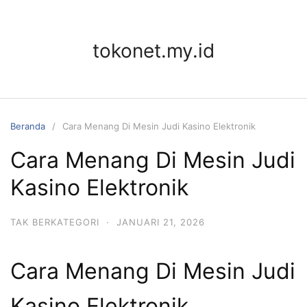
Langsung
ke
konten
tokonet.my.id
Beranda
Cara Menang Di Mesin Judi Kasino Elektronik
Cara Menang Di Mesin Judi
Kasino Elektronik
TAK BERKATEGORI
·
JANUARI 21, 2026
Cara Menang Di Mesin Judi
Kasino Elektronik