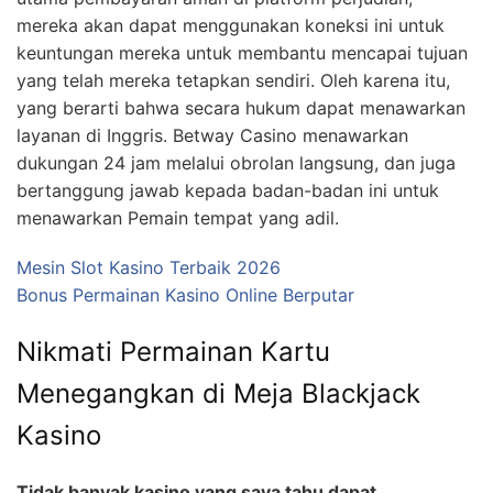
mereka akan dapat menggunakan koneksi ini untuk
keuntungan mereka untuk membantu mencapai tujuan
yang telah mereka tetapkan sendiri. Oleh karena itu,
yang berarti bahwa secara hukum dapat menawarkan
layanan di Inggris. Betway Casino menawarkan
dukungan 24 jam melalui obrolan langsung, dan juga
bertanggung jawab kepada badan-badan ini untuk
menawarkan Pemain tempat yang adil.
Mesin Slot Kasino Terbaik 2026
Bonus Permainan Kasino Online Berputar
Nikmati Permainan Kartu
Menegangkan di Meja Blackjack
Kasino
Tidak banyak kasino yang saya tahu dapat