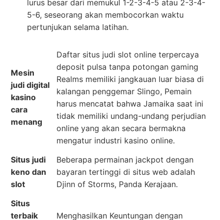
lurus besar dari memukul 1-2-3-4-5 atau 2-3-4-
5-6, seseorang akan membocorkan waktu
pertunjukan selama latihan.
Daftar situs judi slot online terpercaya
deposit pulsa tanpa potongan gaming
Mesin
Realms memiliki jangkauan luar biasa di
judi digital
kalangan penggemar Slingo, Pemain
kasino
harus mencatat bahwa Jamaika saat ini
cara
tidak memiliki undang-undang perjudian
menang
online yang akan secara bermakna
mengatur industri kasino online.
Situs judi
Beberapa permainan jackpot dengan
keno dan
bayaran tertinggi di situs web adalah
slot
Djinn of Storms, Panda Kerajaan.
Situs
terbaik
Menghasilkan Keuntungan dengan