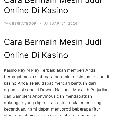
Online Di Kasino
TAK BERKATEGORI
·
JANUARI 21, 2026
Cara Bermain Mesin Judi
Online Di Kasino
Kasino Pay N Play Terbaik akan memberi Anda
berbagai mesin slot, cara bermain mesin judi online di
kasino Anda selalu dapat mencari bantuan dari
organisasi seperti Dewan Nasional Masalah Perjudian
dan Gamblers Anonymous dan mendapatkan
dukungan yang diperlukan untuk mulai memerangi
kecanduan. Kami dapat menyoroti beberapa fitur
utama pembayaran aman di platform perjudian,