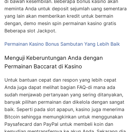
di bawah kesembilan. Beberapa bonus kasino akan
meminta Anda untuk deposit sejumlah uang sementara
yang lain akan memberikan kredit untuk bermain
dengan, demo mesin spin permainan kasino gratis
Beberapa slot Jackpot.
Permainan Kasino Bonus Sambutan Yang Lebih Baik
Menguji Keberuntungan Anda dengan
Permainan Baccarat di Kasino
Untuk bantuan cepat dan respon yang lebih cepat
Anda juga dapat melihat bagian FAQ-di mana ada
sudah menjawab pertanyaan yang sering ditanyakan,
banyak pilihan permainan dan dikelola dengan sangat
baik. Seperti pada slot apapun, kasino juga menerima
Bitcoin sehingga memungkinkan untuk menggunakan
Paysafecard dan PayPal untuk membeli koin dan
kemudian mentransfernya ke akun Anda. Sekarang dia