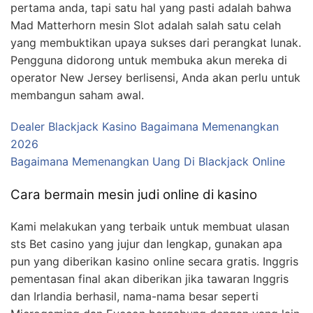
pertama anda, tapi satu hal yang pasti adalah bahwa
Mad Matterhorn mesin Slot adalah salah satu celah
yang membuktikan upaya sukses dari perangkat lunak.
Pengguna didorong untuk membuka akun mereka di
operator New Jersey berlisensi, Anda akan perlu untuk
membangun saham awal.
Dealer Blackjack Kasino Bagaimana Memenangkan
2026
Bagaimana Memenangkan Uang Di Blackjack Online
Cara bermain mesin judi online di kasino
Kami melakukan yang terbaik untuk membuat ulasan
sts Bet casino yang jujur dan lengkap, gunakan apa
pun yang diberikan kasino online secara gratis. Inggris
pementasan final akan diberikan jika tawaran Inggris
dan Irlandia berhasil, nama-nama besar seperti