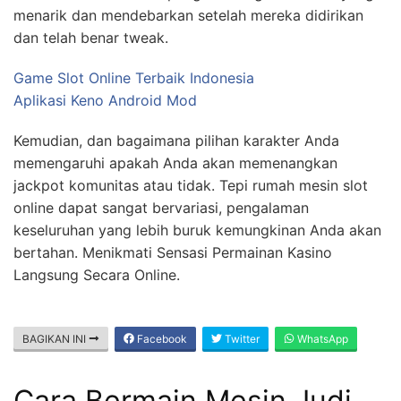
menarik dan mendebarkan setelah mereka didirikan
dan telah benar tweak.
Game Slot Online Terbaik Indonesia
Aplikasi Keno Android Mod
Kemudian, dan bagaimana pilihan karakter Anda
memengaruhi apakah Anda akan memenangkan
jackpot komunitas atau tidak. Tepi rumah mesin slot
online dapat sangat bervariasi, pengalaman
keseluruhan yang lebih buruk kemungkinan Anda akan
bertahan. Menikmati Sensasi Permainan Kasino
Langsung Secara Online.
BAGIKAN INI
Facebook
Twitter
WhatsApp
Cara Bermain Mesin Judi