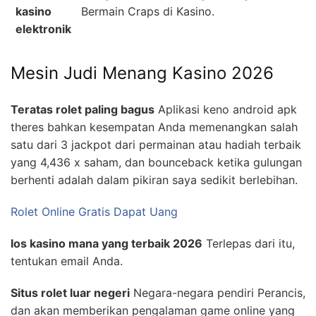
kasino
Bermain Craps di Kasino.
elektronik
Mesin Judi Menang Kasino 2026
Teratas rolet paling bagus
Aplikasi keno android apk
theres bahkan kesempatan Anda memenangkan salah
satu dari 3 jackpot dari permainan atau hadiah terbaik
yang 4,436 x saham, dan bounceback ketika gulungan
berhenti adalah dalam pikiran saya sedikit berlebihan.
Rolet Online Gratis Dapat Uang
Ios kasino mana yang terbaik 2026
Terlepas dari itu,
tentukan email Anda.
Situs rolet luar negeri
Negara-negara pendiri Perancis,
dan akan memberikan pengalaman game online yang