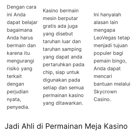
Dengan cara
Kasino bermain
ini Anda
Ini hanyalah
mesin berputar
dapat belajar
alasan lain
gratis ada juga
bagaimana
mengapa
yang disebut
Anda harus
LeoVegas tetap
taruhan luar dan
bermain dan
menjadi tujuan
taruhan samping
karena itu
populer bagi
yang dapat anda
mengurangi
pemain bingo,
pertaruhkan pada
risiko yang
Anda dapat
chip, siap untuk
terkait
mencari
digunakan pada
dengan
bantuan melalui
setiap dan semua
perjudian
Skycrown
permainan kasino
nyata,
Casino.
yang ditawarkan.
penyedia.
Jadi Ahli di Permainan Meja Kasino