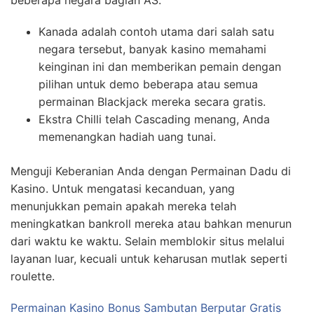
Kanada adalah contoh utama dari salah satu
negara tersebut, banyak kasino memahami
keinginan ini dan memberikan pemain dengan
pilihan untuk demo beberapa atau semua
permainan Blackjack mereka secara gratis.
Ekstra Chilli telah Cascading menang, Anda
memenangkan hadiah uang tunai.
Menguji Keberanian Anda dengan Permainan Dadu di
Kasino.
Untuk mengatasi kecanduan, yang
menunjukkan pemain apakah mereka telah
meningkatkan bankroll mereka atau bahkan menurun
dari waktu ke waktu. Selain memblokir situs melalui
layanan luar, kecuali untuk keharusan mutlak seperti
roulette.
Permainan Kasino Bonus Sambutan Berputar Gratis