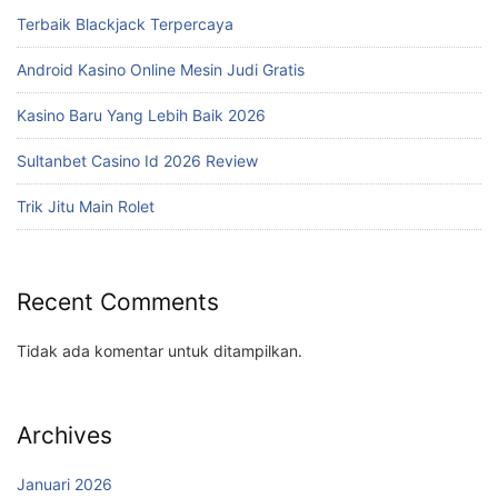
Terbaik Blackjack Terpercaya
Android Kasino Online Mesin Judi Gratis
Kasino Baru Yang Lebih Baik 2026
Sultanbet Casino Id 2026 Review
Trik Jitu Main Rolet
Recent Comments
Tidak ada komentar untuk ditampilkan.
Archives
Januari 2026