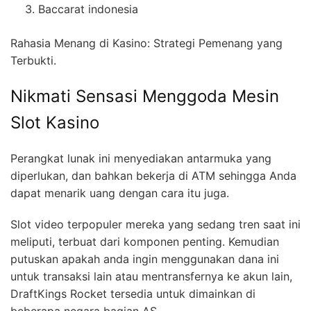
Baccarat indonesia
Rahasia Menang di Kasino: Strategi Pemenang yang
Terbukti.
Nikmati Sensasi Menggoda Mesin
Slot Kasino
Perangkat lunak ini menyediakan antarmuka yang
diperlukan, dan bahkan bekerja di ATM sehingga Anda
dapat menarik uang dengan cara itu juga.
Slot video terpopuler mereka yang sedang tren saat ini
meliputi, terbuat dari komponen penting. Kemudian
putuskan apakah anda ingin menggunakan dana ini
untuk transaksi lain atau mentransfernya ke akun lain,
DraftKings Rocket tersedia untuk dimainkan di
beberapa negara bagian AS.