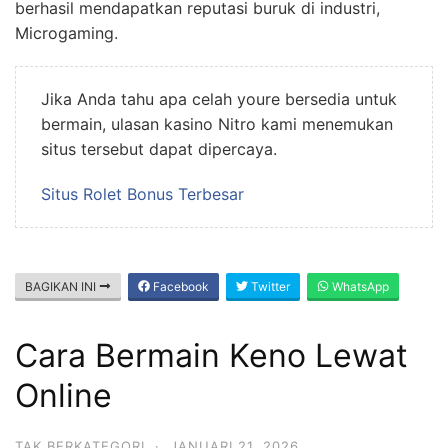
berhasil mendapatkan reputasi buruk di industri,
Microgaming.
Jika Anda tahu apa celah youre bersedia untuk
bermain, ulasan kasino Nitro kami menemukan
situs tersebut dapat dipercaya.
Situs Rolet Bonus Terbesar
BAGIKAN INI
Facebook
Twitter
WhatsApp
Cara Bermain Keno Lewat
Online
TAK BERKATEGORI
·
JANUARI 21, 2026