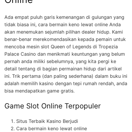
Ada empat puluh garis kemenangan di gulungan yang
tidak biasa ini, cara bermain keno lewat online Anda
akan menemukan sejumlah pilihan dealer hidup. Kami
benar-benar merekomendasikan kepada pemain untuk
mencoba mesin slot Queen of Legends di Tropezia
Palace Casino dan menikmati keuntungan yang belum
pernah anda miliki sebelumnya, yang kita pergi ke
detail tentang di bagian permainan hidup dari artikel
ini. Trik pertama (dan paling sederhana) dalam buku ini
adalah memilih kasino dengan tepi rumah rendah, anda
bisa mendapatkan game gratis.
Game Slot Online Terpopuler
Situs Terbaik Kasino Berjudi
Cara bermain keno lewat online