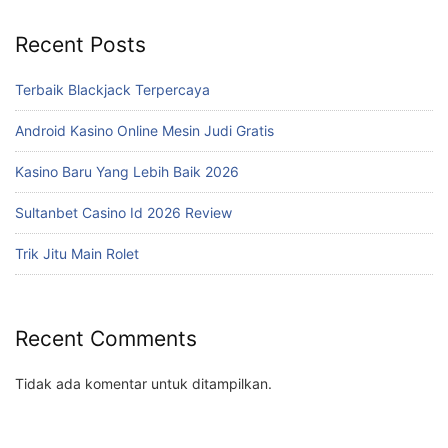
Recent Posts
Terbaik Blackjack Terpercaya
Android Kasino Online Mesin Judi Gratis
Kasino Baru Yang Lebih Baik 2026
Sultanbet Casino Id 2026 Review
Trik Jitu Main Rolet
Recent Comments
Tidak ada komentar untuk ditampilkan.