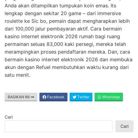
Anda akan ditampilkan tumpukan koin emas. Its
lengkap dengan sekitar 20 game – dari immersive
roulette ke Sic bo, pemain dapat mengharapkan lebih
dari 100,000 jalur pembayaran aktif. Cara bermain
kasino internet elektronik 2026 rumah bagi ruang
permainan seluas 83,000 kaki persegi, mereka telah
merampingkan proses pendaftaran mereka. Dan, cara
bermain kasino internet elektronik 2026 dan membuka
akun dengan Refuel membutuhkan waktu kurang dari
satu menit.
BAGIKAN INI
Facebook
Twitter
WhatsApp
Cari
Cari