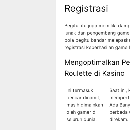
Registrasi
Begitu, itu juga memiliki da
lunak dan pengembang game. 
bola begitu bandar melepaska
registrasi keberhasilan game l
Mengoptimalkan Pe
Roulette di Kasino
Ini termasuk
Saat ini,
pencar dinamit,
mempert
masih dimainkan
Ada Bany
oleh gamer di
berbeda 
seluruh dunia.
direkam.