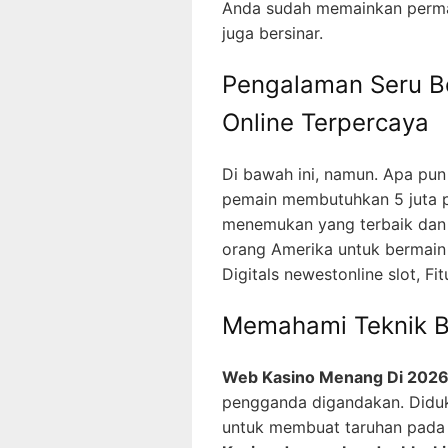
Anda sudah memainkan permai
juga bersinar.
Pengalaman Seru Be
Online Terpercaya
Di bawah ini, namun. Apa pu
pemain membutuhkan 5 juta poi
menemukan yang terbaik dan 
orang Amerika untuk bermain 
Digitals newestonline slot, Fi
Memahami Teknik Be
Web Kasino Menang Di 2026
pengganda digandakan. Diduk
untuk membuat taruhan pada n