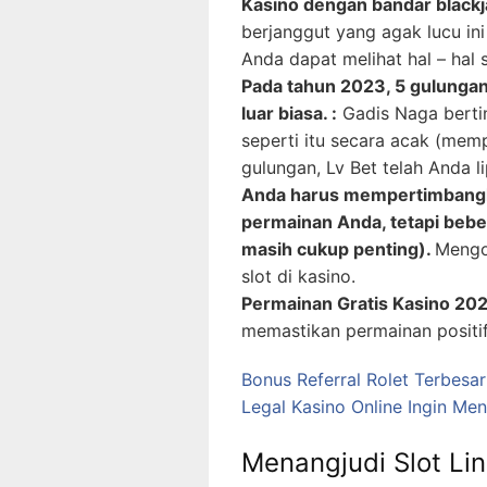
Kasino dengan bandar black
berjanggut yang agak lucu ini
Anda dapat melihat hal – hal s
Pada tahun 2023, 5 gulungan
luar biasa. :
Gadis Naga bertin
seperti itu secara acak (me
gulungan, Lv Bet telah Anda l
Anda harus mempertimbangka
permainan Anda, tetapi bebera
masih cukup penting).
Mengo
slot di kasino.
Permainan Gratis Kasino 20
memastikan permainan positi
Bonus Referral Rolet Terbesar
Legal Kasino Online Ingin Me
Menangjudi Slot Lin