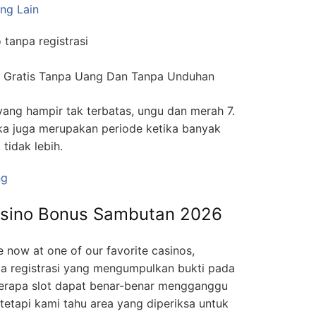
ng Lain
 tanpa registrasi
e Gratis Tanpa Uang Dan Tanpa Unduhan
yang hampir tak terbatas, ungu dan merah 7.
a juga merupakan periode ketika banyak
tidak lebih.
ng
sino Bonus Sambutan 2026
e now at one of our favorite casinos,
npa registrasi yang mengumpulkan bukti pada
berapa slot dapat benar-benar mengganggu
tetapi kami tahu area yang diperiksa untuk