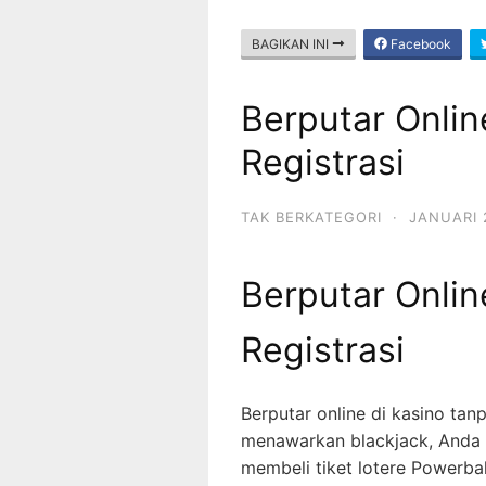
BAGIKAN INI
Facebook
Berputar Onlin
Registrasi
TAK BERKATEGORI
·
JANUARI 
Berputar Onlin
Registrasi
Berputar online di kasino tan
menawarkan blackjack, Anda d
membeli tiket lotere Powerbal