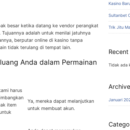
Kasino Bar
Sultanbet 
mpak besar ketika datang ke vendor perangkat
Trik Jitu M
Tujuannya adalah untuk menilai jatuhnya
nnya, berputar online di kasino tanpa
ain tidak terulang di tempat lain.
Recent
luang Anda dalam Permainan
Tidak ada 
Archiv
 kami harus
imbangkan
Januari 20
Ya, mereka dapat melanjutkan
ak item
untuk membuat akun.
untuk
Catego