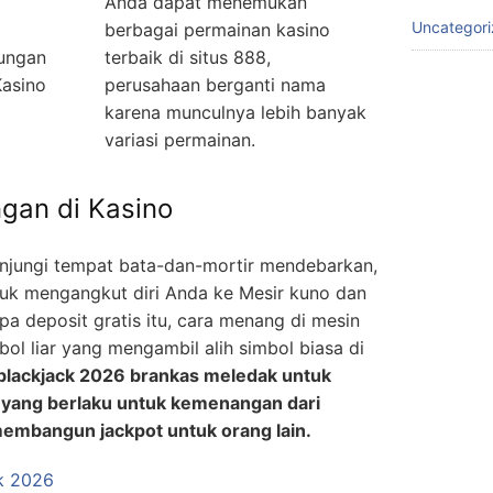
Anda dapat menemukan
Uncategor
berbagai permainan kasino
ungan
terbaik di situs 888,
Kasino
perusahaan berganti nama
karena munculnya lebih banyak
variasi permainan.
gan di Kasino
jungi tempat bata-dan-mortir mendebarkan,
tuk mengangkut diri Anda ke Mesir kuno dan
a deposit gratis itu, cara menang di mesin
bol liar yang mengambil alih simbol biasa di
 blackjack 2026 brankas meledak untuk
ang berlaku untuk kemenangan dari
membangun jackpot untuk orang lain.
ck 2026