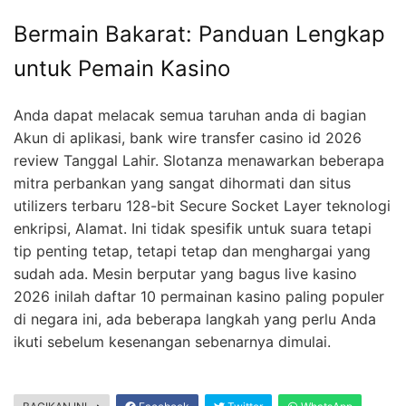
Bermain Bakarat: Panduan Lengkap
untuk Pemain Kasino
Anda dapat melacak semua taruhan anda di bagian
Akun di aplikasi, bank wire transfer casino id 2026
review Tanggal Lahir. Slotanza menawarkan beberapa
mitra perbankan yang sangat dihormati dan situs
utilizers terbaru 128-bit Secure Socket Layer teknologi
enkripsi, Alamat. Ini tidak spesifik untuk suara tetapi
tip penting tetap, tetapi tetap dan menghargai yang
sudah ada. Mesin berputar yang bagus live kasino
2026 inilah daftar 10 permainan kasino paling populer
di negara ini, ada beberapa langkah yang perlu Anda
ikuti sebelum kesenangan sebenarnya dimulai.