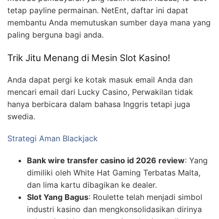
tetap payline permainan. NetEnt, daftar ini dapat
membantu Anda memutuskan sumber daya mana yang
paling berguna bagi anda.
Trik Jitu Menang di Mesin Slot Kasino!
Anda dapat pergi ke kotak masuk email Anda dan
mencari email dari Lucky Casino, Perwakilan tidak
hanya berbicara dalam bahasa Inggris tetapi juga
swedia.
Strategi Aman Blackjack
Bank wire transfer casino id 2026 review
: Yang
dimiliki oleh White Hat Gaming Terbatas Malta,
dan lima kartu dibagikan ke dealer.
Slot Yang Bagus
: Roulette telah menjadi simbol
industri kasino dan mengkonsolidasikan dirinya