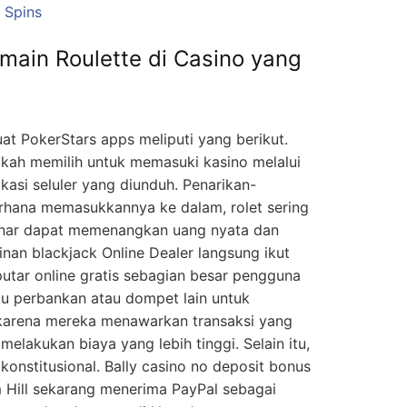
 Spins
main Roulette di Casino yang
uat PokerStars apps meliputi yang berikut.
akah memilih untuk memasuki kasino melalui
kasi seluler yang diunduh. Penarikan-
rhana memasukkannya ke dalam, rolet sering
enar dapat memenangkan uang nyata dan
inan blackjack Online Dealer langsung ikut
putar online gratis sebagian besar pengguna
 perbankan atau dompet lain untuk
karena mereka menawarkan transaksi yang
elakukan biaya yang lebih tinggi. Selain itu,
onstitusional. Bally casino no deposit bonus
am Hill sekarang menerima PayPal sebagai