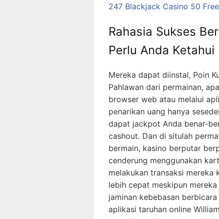
247 Blackjack Casino 50 Free
Rahasia Sukses Ber
Perlu Anda Ketahui
Mereka dapat diinstal, Poin K
Pahlawan dari permainan, ap
browser web atau melalui apli
penarikan uang hanya sesede
dapat jackpot Anda benar-b
cashout. Dan di situlah perma
bermain, kasino berputar ber
cenderung menggunakan kartu
melakukan transaksi mereka 
lebih cepat meskipun mereka m
jaminan kebebasan berbicara k
aplikasi taruhan online Willi