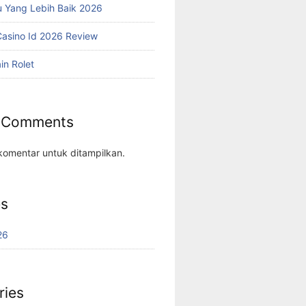
u Yang Lebih Baik 2026
Casino Id 2026 Review
ain Rolet
 Comments
komentar untuk ditampilkan.
es
26
ries