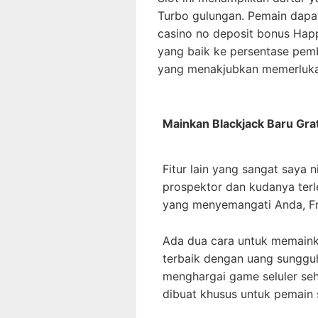
Turbo gulungan. Pemain dapat
casino no deposit bonus Hap
yang baik ke persentase pemb
yang menakjubkan memerluka
Mainkan Blackjack Baru Gra
Fitur lain yang sangat saya 
prospektor dan kudanya terlet
yang menyemangati Anda, Fr
Ada dua cara untuk memaink
terbaik dengan uang sunggu
menghargai game seluler se
dibuat khusus untuk pemain s