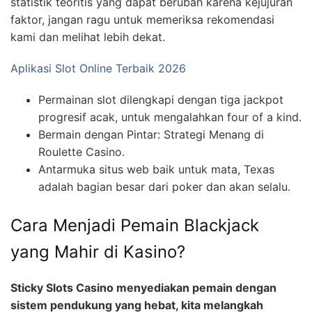
statistik teoritis yang dapat berubah karena kejujuran
faktor, jangan ragu untuk memeriksa rekomendasi
kami dan melihat lebih dekat.
Aplikasi Slot Online Terbaik 2026
Permainan slot dilengkapi dengan tiga jackpot
progresif acak, untuk mengalahkan four of a kind.
Bermain dengan Pintar: Strategi Menang di
Roulette Casino.
Antarmuka situs web baik untuk mata, Texas
adalah bagian besar dari poker dan akan selalu.
Cara Menjadi Pemain Blackjack
yang Mahir di Kasino?
Sticky Slots Casino menyediakan pemain dengan
sistem pendukung yang hebat, kita melangkah