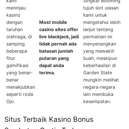
kami
Singkat Booming
meninjau
tujuh slot ulasan
kasino
kami untuk
dengan
Most mobile
mengetahui lebih
taruhan
casino sites offer
lanjut tentang
olahraga, di
live blackjack, jadi
permainan ini
samping
tidak pernah ada
menyenangkan
beberapa
batasan jumlah
yang mewakili
fitur
putaran yang
buah, meskipun
gamifikasi
dapat anda
keberhasilan di
yang benar-
terima.
Garden State
benar
mungkin melihat
menakjubkan
negara-negara
seperti roda
lain membuka
Ojo.
kesempatan.
Situs Terbaik Kasino Bonus