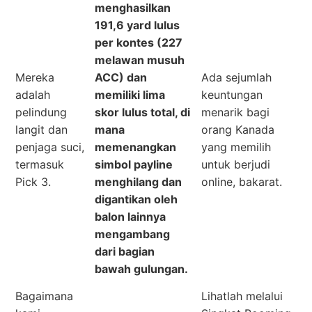
menghasilkan
191,6 yard lulus
per kontes (227
melawan musuh
Mereka
ACC) dan
Ada sejumlah
adalah
memiliki lima
keuntungan
pelindung
skor lulus total, di
menarik bagi
langit dan
mana
orang Kanada
penjaga suci,
memenangkan
yang memilih
termasuk
simbol payline
untuk berjudi
Pick 3.
menghilang dan
online, bakarat.
digantikan oleh
balon lainnya
mengambang
dari bagian
bawah gulungan.
Bagaimana
Lihatlah melalui