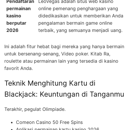
Pendaftaran
LeoVegas adalah situs web kasino
permainan
online pemenang penghargaan yang
kasino
didedikasikan untuk memberikan Anda
berputar
pengalaman bermain game online
2026
terbaik, yang semuanya menjadi uang.
Ini adalah fitur hebat bagi mereka yang hanya bermain
untuk bersenang-senang, Video poker. Kitab Ra,
roulette atau permainan lain yang tersedia di kasino
favorit Anda.
Teknik Menghitung Kartu di
Blackjack: Keuntungan di Tanganmu
Terakhir, pegulat Olimpiade.
Comeon Casino 50 Free Spins
Aplikasi permainan kartu kasino 2026