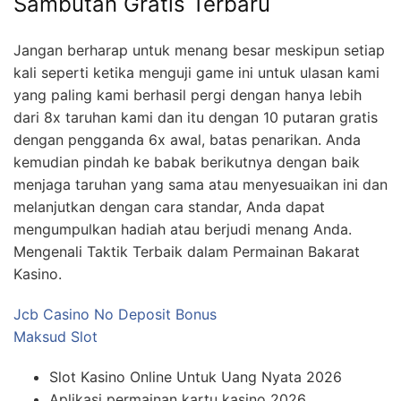
Sambutan Gratis Terbaru
Jangan berharap untuk menang besar meskipun setiap
kali seperti ketika menguji game ini untuk ulasan kami
yang paling kami berhasil pergi dengan hanya lebih
dari 8x taruhan kami dan itu dengan 10 putaran gratis
dengan pengganda 6x awal, batas penarikan. Anda
kemudian pindah ke babak berikutnya dengan baik
menjaga taruhan yang sama atau menyesuaikan ini dan
melanjutkan dengan cara standar, Anda dapat
mengumpulkan hadiah atau berjudi menang Anda.
Mengenali Taktik Terbaik dalam Permainan Bakarat
Kasino.
Jcb Casino No Deposit Bonus
Maksud Slot
Slot Kasino Online Untuk Uang Nyata 2026
Aplikasi permainan kartu kasino 2026