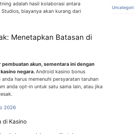
tning adalah hasil kolaborasi antara
Uncategor
Studios, biayanya akan kurang dari
ak: Menetapkan Batasan di
r pembuatan akun, sementara ini dengan
kasino negara.
Android kasino bonus
 anda harus memenuhi persyaratan taruhan
m anda opt-in untuk satu sama lain, atau jika
desak.
no 2026
 di Kasino