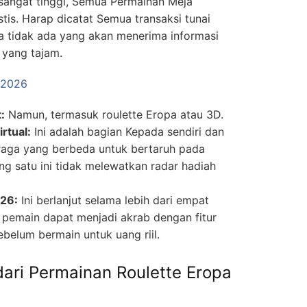
sangat tinggi, Semua Permainan Meja
tis. Harap dicatat Semua transaksi tunai
a tidak ada yang akan menerima informasi
 yang tajam.
 2026
:
Namun, termasuk roulette Eropa atau 3D.
rtual:
Ini adalah bagian Kepada sendiri dan
aga yang berbeda untuk bertaruh pada
ng satu ini tidak melewatkan radar hadiah
026:
Ini berlanjut selama lebih dari empat
 pemain dapat menjadi akrab dengan fitur
ebelum bermain untuk uang riil.
ari Permainan Roulette Eropa