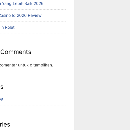
u Yang Lebih Baik 2026
Casino Id 2026 Review
ain Rolet
 Comments
komentar untuk ditampilkan.
es
26
ries